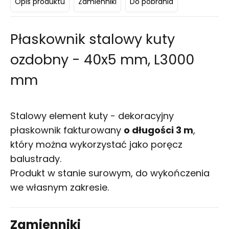
Opis produktu
Zamienniki
Do pobrania
Płaskownik stalowy kuty
ozdobny - 40x5 mm, L3000
mm
Stalowy element kuty - dekoracyjny
płaskownik fakturowany
o długości 3 m
,
który można wykorzystać jako poręcz
balustrady.
Produkt w stanie surowym, do wykończenia
we własnym zakresie.
Zamienniki
Skon