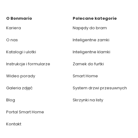
O Bonmario
Polecane kategorie
Kariera
Napędy do bram
O nas
Inteligentne zamki
Katalogi i ulotki
Inteligentne klamki
Instrukcje i formularze
Zamek do furtki
Wideo porady
Smart Home
Galeria zdjęć
System drzwi przesuwnych
Blog
Skrzynki na listy
Portal Smart Home
Kontakt