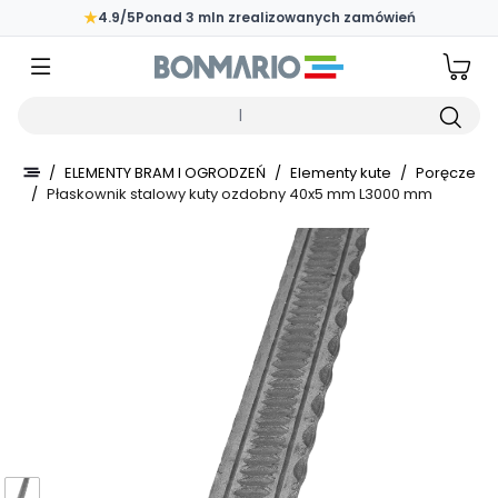
Przejdź do głównej zawartości strony
★
4.9/5
Ponad 3 mln zrealizowanych zamówień
Wpisz czego szukasz
/
ELEMENTY BRAM I OGRODZEŃ
/
Elementy kute
/
Poręcze
/
Płaskownik stalowy kuty ozdobny 40x5 mm L3000 mm