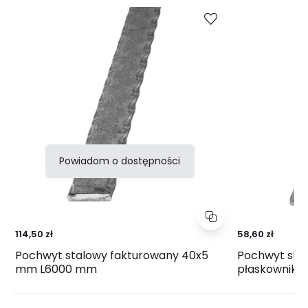
Porównaj
się 
Powiadom o dostępności
114,50 zł
58,60 zł
Pochwyt stalowy fakturowany 40x5
Pochwyt stal
mm L6000 mm
płaskownik 