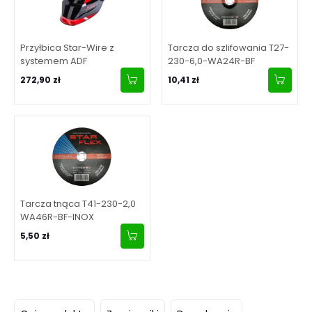
Przyłbica Star-Wire z
Tarcza do szlifowania T27-
systemem ADF
230-6,0-WA24R-BF
272,90 zł
10,41 zł
Tarcza tnąca T41-230-2,0
WA46R-BF-INOX
5,50 zł