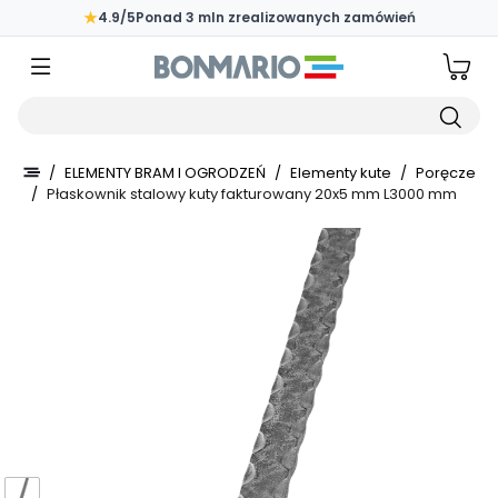
Przejdź do głównej zawartości strony
★
4.9/5
Ponad 3 mln zrealizowanych zamówień
Wpisz czego szukasz
/
ELEMENTY BRAM I OGRODZEŃ
/
Elementy kute
/
Poręcze
/
Płaskownik stalowy kuty fakturowany 20x5 mm L3000 mm