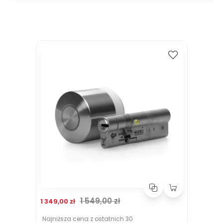
Kup
Porównaj
Cena promocyjna
Normalna cena
1 549,00 zł
1 349,00 zł
Najniższa cena z ostatnich 30