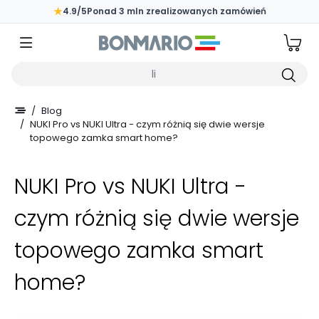
Przejdź do głównej zawartości strony
★
4.9/5
Ponad 3 mln zrealizowanych zamówień
Wpisz czego szukasz
/
Blog
/
NUKI Pro vs NUKI Ultra - czym różnią się dwie wersje
topowego zamka smart home?
NUKI Pro vs NUKI Ultra -
czym różnią się dwie wersje
topowego zamka smart
home?