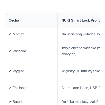
Cecha
NUKI Smart Lock Pro (5. g
✔ Montaż
Na istniejącej wkładce, bez 
Twoja obecna wkładka (zale
✔ Wkładka
awaryjną).
✔ Wygląd
Większy, 70 mm wysokości
☀ Zasilanie
Akumulator Li-ion, USB-C.
☀ Bateria
Do kilku miesięcy, zależnie 