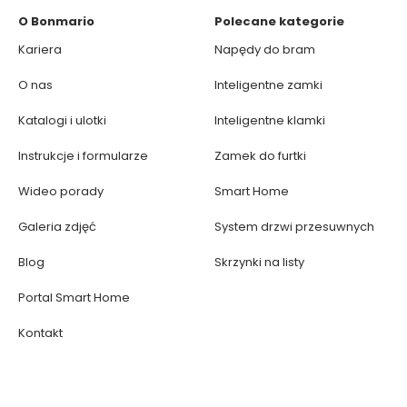
O Bonmario
Polecane kategorie
Kariera
Napędy do bram
O nas
Inteligentne zamki
Katalogi i ulotki
Inteligentne klamki
Instrukcje i formularze
Zamek do furtki
Wideo porady
Smart Home
Galeria zdjęć
System drzwi przesuwnych
Blog
Skrzynki na listy
Portal Smart Home
Kontakt