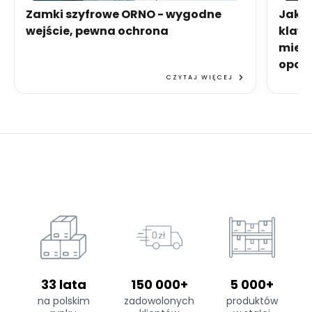
Zamki szyfrowe ORNO - wygodne
Jaki 
wejście, pewna ochrona
klawi
miesz
opcje
CZYTAJ WIĘCEJ
33 lata
150 000+
5 000+
na polskim
zadowolonych
produktów