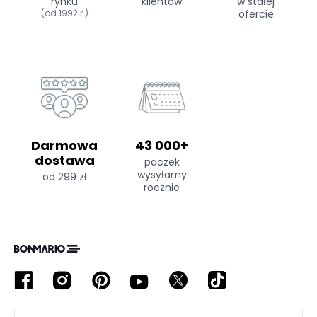
rynku
klientów
w stałej
(od 1992 r.)
ofercie
Darmowa
43 000+
dostawa
paczek
wysyłamy
od 299 zł
rocznie