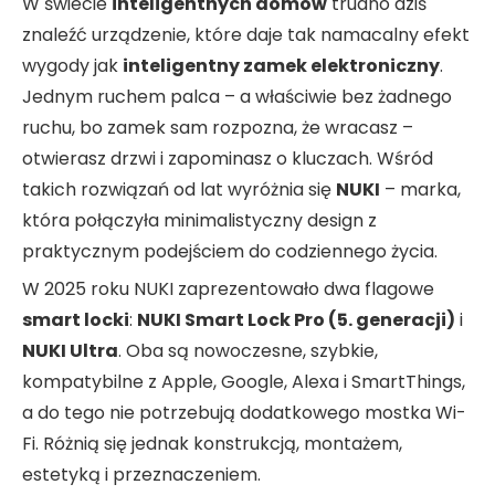
W świecie
inteligentnych domów
trudno dziś
znaleźć urządzenie, które daje tak namacalny efekt
wygody jak
inteligentny zamek elektroniczny
.
Jednym ruchem palca – a właściwie bez żadnego
ruchu, bo zamek sam rozpozna, że wracasz –
otwierasz drzwi i zapominasz o kluczach. Wśród
takich rozwiązań od lat wyróżnia się
NUKI
– marka,
która połączyła minimalistyczny design z
praktycznym podejściem do codziennego życia.
W 2025 roku NUKI zaprezentowało dwa flagowe
smart locki
:
NUKI Smart Lock Pro (5. generacji)
i
NUKI Ultra
. Oba są nowoczesne, szybkie,
kompatybilne z Apple, Google, Alexa i SmartThings,
a do tego nie potrzebują dodatkowego mostka Wi-
Fi. Różnią się jednak konstrukcją, montażem,
estetyką i przeznaczeniem.