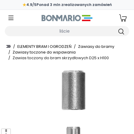
Przejdź do głównej zawartości strony
★
4.9/5
Ponad 3 mln zrealizowanych zamówień
Wpisz czego szukasz
/
ELEMENTY BRAM I OGRODZEŃ
/
Zawiasy do bramy
/
Zawiasy toczone do wspawania
/
Zawias toczony do bram skrzydłowych D25 x H100