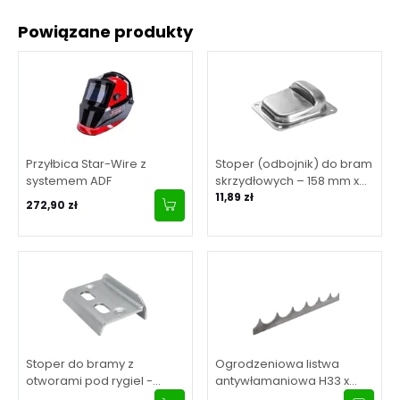
Powiązane produkty
Przyłbica Star-Wire z
Stoper (odbojnik) do bram
systemem ADF
skrzydłowych – 158 mm x
138 mm x H50 mm
11,89 zł
272,90 zł
Stoper do bramy z
Ogrodzeniowa listwa
otworami pod rygiel -
antywłamaniowa H33 x
ocynk 67 mm
L2000 x 3 mm