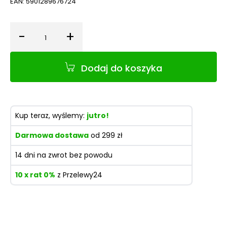
EAN:
5901289676724
-
+
Ilość
Dodaj do koszyka
Kup teraz, wyślemy:
jutro!
Darmowa dostawa
od 299 zł
14 dni na zwrot bez powodu
10 x rat 0%
z Przelewy24