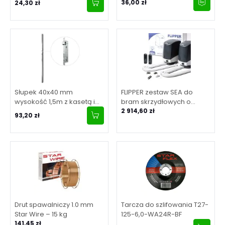
36,00 zł
24,30 zł
Słupek 40x40 mm
FLIPPER zestaw SEA do
wysokość 1,5m z kasetą i
bram skrzydłowych o
zamkiem 90/20
maksymalnej długości
2 914,60 zł
93,20 zł
skrzydła 2 m
Drut spawalniczy 1.0 mm
Tarcza do szlifowania T27-
Star Wire – 15 kg
125-6,0-WA24R-BF
141,45 zł