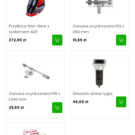
Przyłbica Star-Wire z
Zasuwa ocynkowana fi12 x
systemem ADF
L150 mm
272,90 zł
15,69 zł
Zasuwa ocynkowana fi16 x
Gniazdo dolne rygla
L340 mm
46,00 zł
29,50 zł