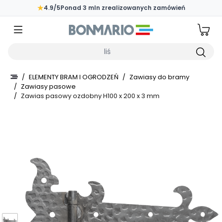
Przejdź do głównej zawartości strony
★
4.9/5
Ponad 3 mln zrealizowanych zamówień
Wpisz czego szukasz
/
ELEMENTY BRAM I OGRODZEŃ
/
Zawiasy do bramy
/
Zawiasy pasowe
/
Zawias pasowy ozdobny H100 x 200 x 3 mm