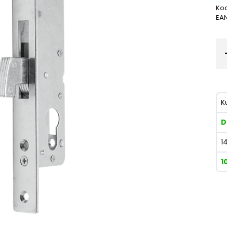
Kod
EA
K
D
1
1