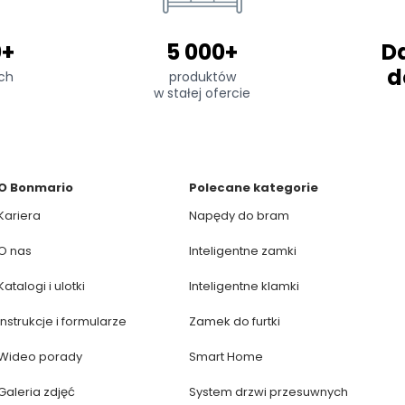
0+
5 000+
D
d
ch
produktów
w stałej ofercie
O Bonmario
Polecane kategorie
Kariera
Napędy do bram
O nas
Inteligentne zamki
Katalogi i ulotki
Inteligentne klamki
Instrukcje i formularze
Zamek do furtki
Wideo porady
Smart Home
Galeria zdjęć
System drzwi przesuwnych