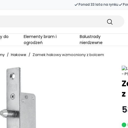
Ponad 33 lata na rynku
Po
Elementy bram i
Balustrady
ogrodzeń
nierdzewne
amy
/
Hakowe
/
Zamek hakowy wzmocniony z bolcem
Z
z
5