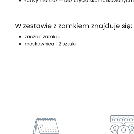
Łatwy montaż — bez użycia skomplikowanych n
W zestawie z zamkiem znajduje się:
zaczep zamka,
maskownica
2 sztuki.
–