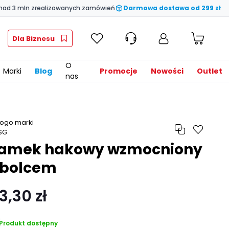
nad 3 mln zrealizowanych zamówień
Darmowa dostawa od 299 zł
Dla Biznesu
O
Marki
Blog
Promocje
Nowości
Outlet
nas
amek hakowy wzmocniony
 bolcem
3,30 zł
Produkt dostępny