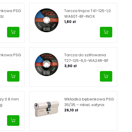
nkowa PSG
Tarcza tnąca T41-125-1,0
dz
WA60T-BF-INOX
1,80 zł
nkowa PSG
Tarcza do szlifowania
T27-125-6,0-WA24R-BF
3,90 zł
czy 0.8 mm
Wkładka bębenkowa PSG
kg
35/35 – nikiel, satyna
26,10 zł