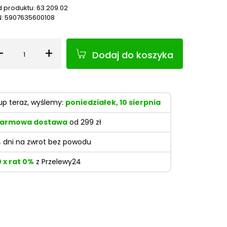
 produktu:
63.209.02
N:
5907635600108
-
+
Dodaj do koszyka
Ilość
up teraz, wyślemy:
poniedziałek, 10 sierpnia
armowa dostawa
od 299 zł
4 dni na zwrot bez powodu
0 x rat 0%
z Przelewy24