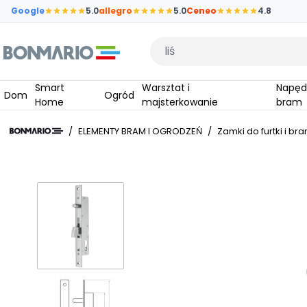
Przejdź do głównej zawartości strony
Google
5.0
allegro
5.0
Ceneo
4.8
Wpisz czego szukasz
Smart
Warsztat i
Napędy do
Dom
Ogród
Home
majsterkowanie
bram
/
ELEMENTY BRAM I OGRODZEŃ
/
Zamki do furtki i br