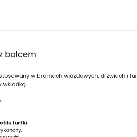
z bolcem
 stosowany w bramach wjazdowych, drzwiach i fur
y wkładką.
.
ilu furtki.
wykonany.