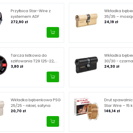
Przyłbica Star-Wire z
Wkładka bębe
systemem ADF
35/35 – mosią
272,90 zł
24,19 zł
Tarcza listkowa do
Wkładka bębe
szlifowania T29 125-22,
30/30 - czarna
granulacja 40
3,80 zł
24,30 zł
Wkładka bębenkowa PSG
Drut spawalni
25/25 - nikiel, satyna
Star Wire – 15 
20,70 zł
146,14 zł