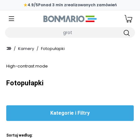
Przejdź do głównej zawartości strony
★
4.9/5
Ponad 3 mln zrealizowanych zamówień
Wpisz czego szukasz
/
Kamery
/
Fotopułapki
High-contrast mode
Fotopułapki
Kategorie i Filtry
Sortuj według: