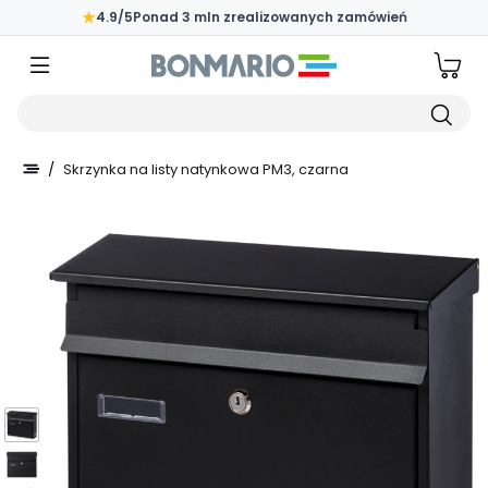
Przejdź do głównej zawartości strony
★
4.9/5
Ponad 3 mln zrealizowanych zamówień
Wpisz czego szukasz
/
Skrzynka na listy natynkowa PM3, czarna