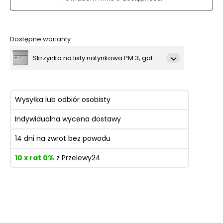
Dostępne warianty
Skrzynka na listy natynkowa PM 3, galwanizowana
Skrzynka na listy natynkowa PM 3, grafitowa
Wysyłka lub odbiór osobisty
Skrzynka na listy natynkowa PM 3, srebro antyczne
Indywidualna wycena dostawy
14 dni na zwrot bez powodu
10 x rat 0%
z Przelewy24