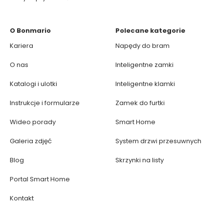
O Bonmario
Polecane kategorie
Kariera
Napędy do bram
O nas
Inteligentne zamki
Katalogi i ulotki
Inteligentne klamki
Instrukcje i formularze
Zamek do furtki
Wideo porady
Smart Home
Galeria zdjęć
System drzwi przesuwnych
Blog
Skrzynki na listy
Portal Smart Home
Kontakt