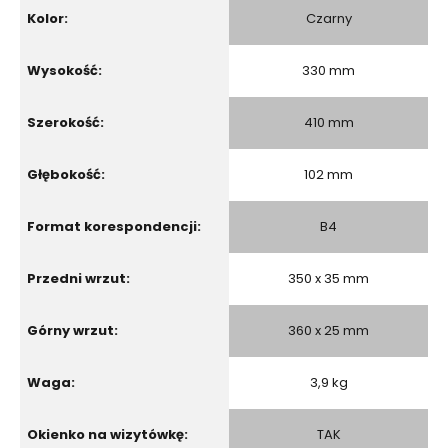
Kolor:
Czarny
Wysokość:
330 mm
Szerokość:
410 mm
Głębokość:
102 mm
Format korespondencji:
B4
Przedni wrzut:
350 x 35 mm
Górny wrzut:
360 x 25 mm
Waga:
3,9 kg
Okienko na wizytówkę:
TAK