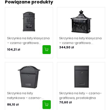
Powiązane produkty
Skrzynka na listy klasyczna
Skrzynka na listy klasyczna
– czarno-grafitowa
– czarno-grafitowa
(aluminium / blacha)
(aluminium)
344,50 zł
104,21 zł
Skrzynka na listy
Skrzynka na listy – czarno-
natynkowa – czarno-
grafitowa, prostokątna
grafitowa (blacha)
70,60 zł
86,10 zł