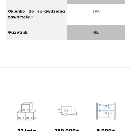
Okienko do sprawdzenia
TAK
zawartości:
Gazetnik:
NIE
33 lata
150 000+
5 000+