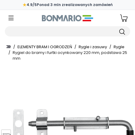
Przejdź do głównej zawartości strony
★
4.9/5
Ponad 3 mln zrealizowanych zamówień
Wpisz czego szukasz
/
ELEMENTY BRAM I OGRODZEŃ
/
Rygle i zasuwy
/
Rygle
/
Rygiel do bramy i furtki ocynkowany 220 mm, podstawa 25
mm