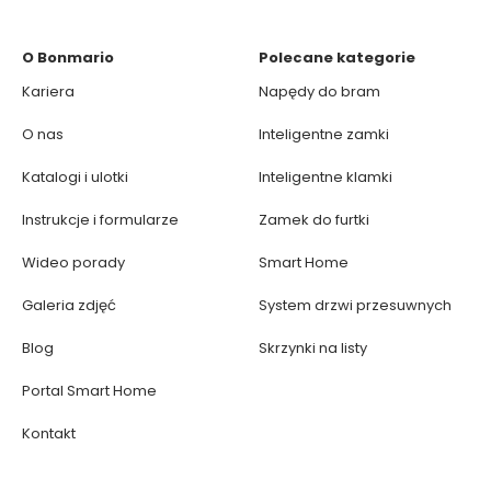
O Bonmario
Polecane kategorie
Kariera
Napędy do bram
O nas
Inteligentne zamki
Katalogi i ulotki
Inteligentne klamki
Instrukcje i formularze
Zamek do furtki
Wideo porady
Smart Home
Galeria zdjęć
System drzwi przesuwnych
Blog
Skrzynki na listy
Portal Smart Home
Kontakt