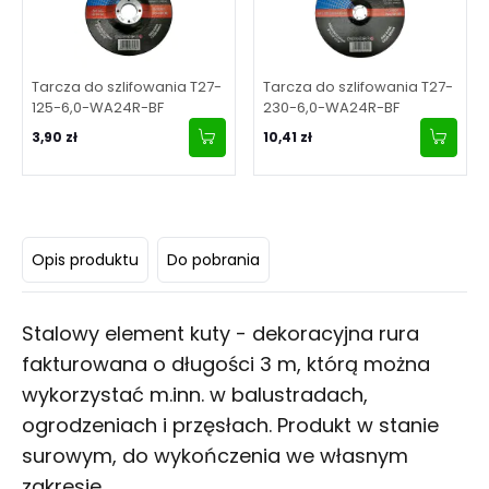
Tarcza do szlifowania T27-
Tarcza do szlifowania T27-
125-6,0-WA24R-BF
230-6,0-WA24R-BF
3,90 zł
10,41 zł
Opis produktu
Do pobrania
Stalowy element kuty - dekoracyjna rura
fakturowana o długości 3 m, którą można
wykorzystać m.inn. w balustradach,
ogrodzeniach i przęsłach. Produkt w stanie
surowym, do wykończenia we własnym
zakresie.