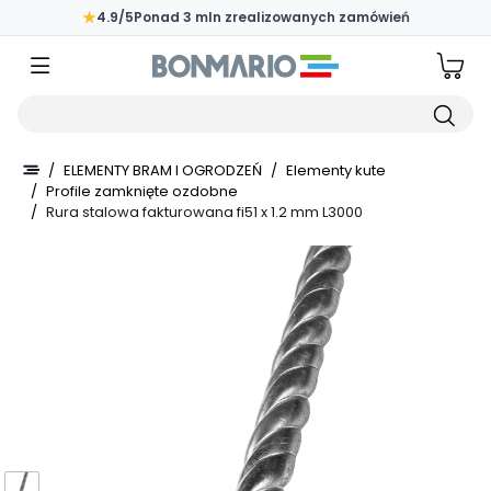
Przejdź do głównej zawartości strony
★
4.9/5
Ponad 3 mln zrealizowanych zamówień
Wpisz czego szukasz
/
ELEMENTY BRAM I OGRODZEŃ
/
Elementy kute
/
Profile zamknięte ozdobne
/
Rura stalowa fakturowana fi51 x 1.2 mm L3000