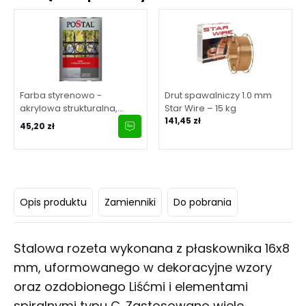
Farba styrenowo -
Drut spawalniczy 1.0 mm
akrylowa strukturalna,
Star Wire – 15 kg
grafit antyczny 1 l
141,45 zł
45,20 zł
Opis produktu
Zamienniki
Do pobrania
Stalowa rozeta wykonana z płaskownika 16x8
mm, uformowanego w dekoracyjne wzory
oraz ozdobionego Liśćmi i elementami
spiralnymi typu C. Zastosowano wiele