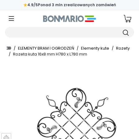
Przejdź do głównej zawartości strony
★
4.9/5
Ponad 3 mln zrealizowanych zamówień
Wpisz czego szukasz
/
ELEMENTY BRAM I OGRODZEŃ
/
Elementy kute
/
Rozety
/
Rozeta kuta 16x8 mm H780 x L780 mm