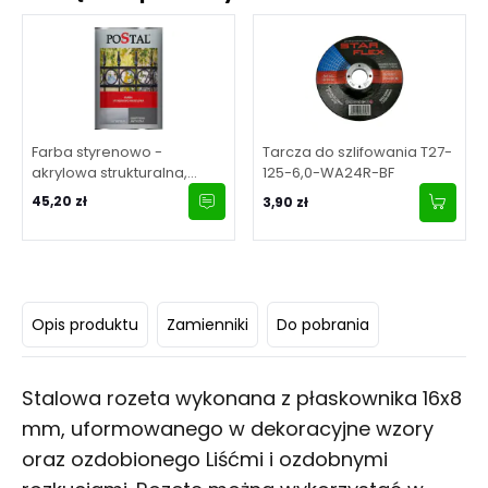
Farba styrenowo -
Tarcza do szlifowania T27-
akrylowa strukturalna,
125-6,0-WA24R-BF
grafit antyczny 1 l
45,20 zł
3,90 zł
Opis produktu
Zamienniki
Do pobrania
Stalowa rozeta wykonana z płaskownika 16x8
mm, uformowanego w dekoracyjne wzory
oraz ozdobionego Liśćmi i ozdobnymi