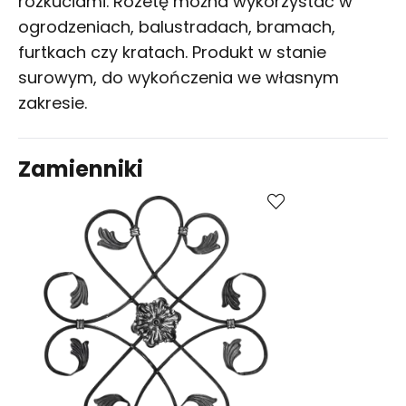
rozkuciami. Rozetę można wykorzystać w
ogrodzeniach, balustradach, bramach,
furtkach czy kratach. Produkt w stanie
surowym, do wykończenia we własnym
zakresie.
Zamienniki
Kup
Porównaj