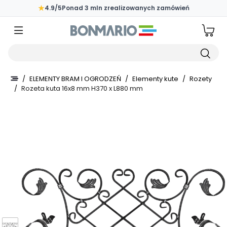
Przejdź do głównej zawartości strony
★
4.9/5
Ponad 3 mln zrealizowanych zamówień
Wpisz czego szukasz
/
ELEMENTY BRAM I OGRODZEŃ
/
Elementy kute
/
Rozety
/
Rozeta kuta 16x8 mm H370 x L880 mm