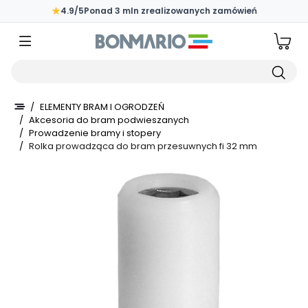
Przejdź do głównej zawartości strony
★
4.9/5
Ponad 3 mln zrealizowanych zamówień
Wpisz czego szukasz
/
ELEMENTY BRAM I OGRODZEŃ
/
Akcesoria do bram podwieszanych
/
Prowadzenie bramy i stopery
/
Rolka prowadząca do bram przesuwnych fi 32 mm