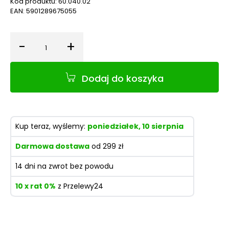
Kod produktu:
60.040.02
EAN:
5901289675055
-
+
Ilość
Dodaj do koszyka
Kup teraz, wyślemy:
poniedziałek, 10 sierpnia
Darmowa dostawa
od 299 zł
14 dni na zwrot bez powodu
10 x rat 0%
z Przelewy24