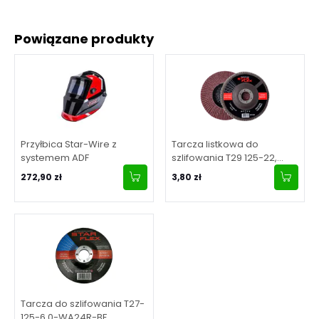
Powiązane produkty
Przyłbica Star-Wire z
Tarcza listkowa do
systemem ADF
szlifowania T29 125-22,
granulacja 40
272,90 zł
3,80 zł
Tarcza do szlifowania T27-
125-6,0-WA24R-BF