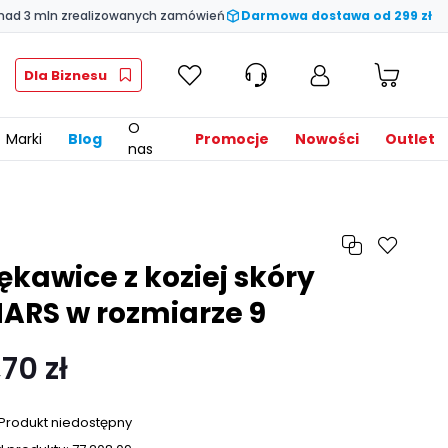
nad 3 mln zrealizowanych zamówień
Darmowa dostawa od 299 zł
Dla Biznesu
O
Marki
Blog
Promocje
Nowości
Outlet
nas
ękawice z koziej skóry
ARS w rozmiarze 9
,70 zł
Produkt niedostępny