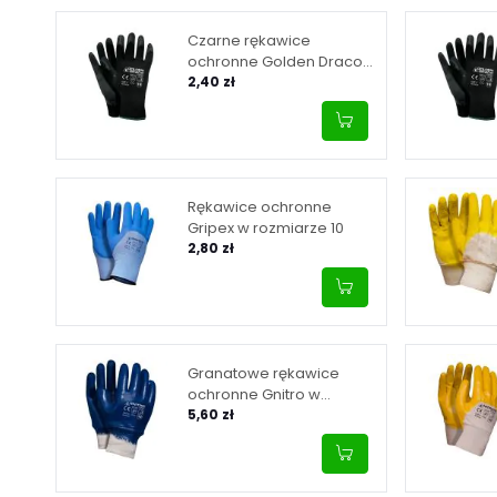
Czarne rękawice
ochronne Golden Draco
Set B w rozmiarze 8
2,40 zł
Rękawice ochronne
Gripex w rozmiarze 10
2,80 zł
Granatowe rękawice
ochronne Gnitro w
rozmiarze 10
5,60 zł