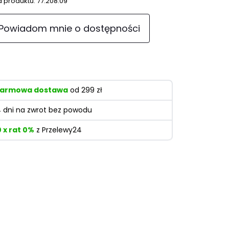
 produktu:
77.208.09
Powiadom mnie o dostępności
armowa dostawa
od 299 zł
4 dni na zwrot bez powodu
0 x rat 0%
z Przelewy24