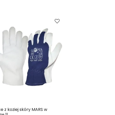
Kup
Porównaj
e z koziej skóry MARS w
ze 11