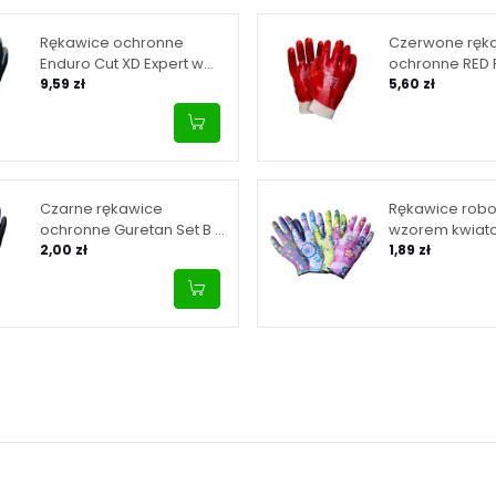
Rękawice ochronne
Czerwone ręk
Enduro Cut XD Expert w
ochronne RED
rozmiarze 10
9,59 zł
rozmiarze 10
5,60 zł
Czarne rękawice
Rękawice robo
ochronne Guretan Set B w
wzorem kwiato
rozmiarze 10
2,00 zł
– w rozmiarze 
1,89 zł