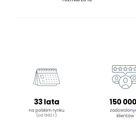
33 lata
150 00
na polskim rynku
zadowolony
(od 1992 r.)
klientów