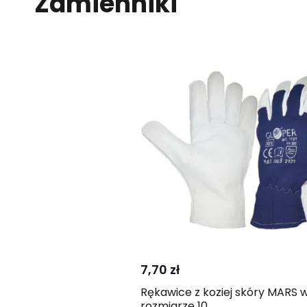
Zamienniki
Kup
Porównaj
7,70 zł
Rękawice z koziej skóry MARS 
rozmiarze 10