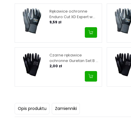
Rękawice ochronne
Enduro Cut XD Expert w
rozmiarze 9
9,59 zł
Czarne rękawice
ochronne Guretan Set B w
rozmiarze 9
2,00 zł
Opis produktu
Zamienniki