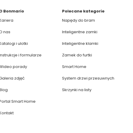
O Bonmario
Polecane kategorie
Kariera
Napędy do bram
O nas
Inteligentne zamki
Katalogi i ulotki
Inteligentne klamki
Instrukcje i formularze
Zamek do furtki
Wideo porady
Smart Home
Galeria zdjęć
System drzwi przesuwnych
Blog
Skrzynki na listy
Portal Smart Home
Kontakt