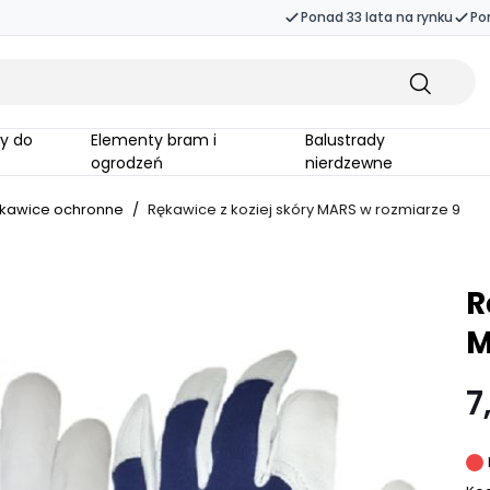
Ponad 33 lata na rynku
Po
Elementy bram i
Balustrady
ogrodzeń
nierdzewne
kawice ochronne
/
Rękawice z koziej skóry MARS w rozmiarze 9
R
M
7