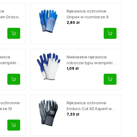
ce
Rękawice ochronne
den Draco
Gripex w rozmiarze 9
rze 10
2,80 zł
awice
Niebieskie rękawice
wampirki w
robocze typu wampirki w
rozmiarze 10
1,09 zł
e ochronne
Rękawice ochronne
arze 10
Enduro Cut XD Expert w
rozmiarze 8
7,33 zł