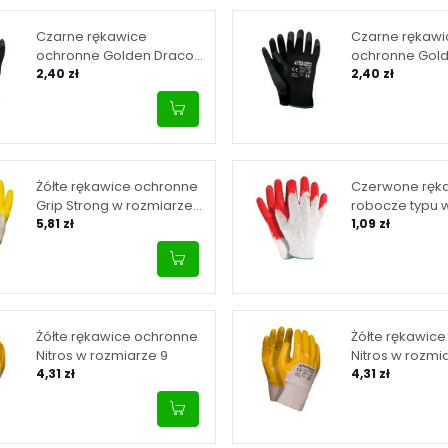
Czarne rękawice
Czarne rękawi
ochronne Golden Draco
ochronne Gol
Set B w rozmiarze 9
2,40 zł
Set B w rozmia
2,40 zł
Żółte rękawice ochronne
Czerwone ręk
Grip Strong w rozmiarze
robocze typu 
10
5,81 zł
rozmiarze 10
1,09 zł
Żółte rękawice ochronne
Żółte rękawic
Nitros w rozmiarze 9
Nitros w rozmi
4,31 zł
4,31 zł