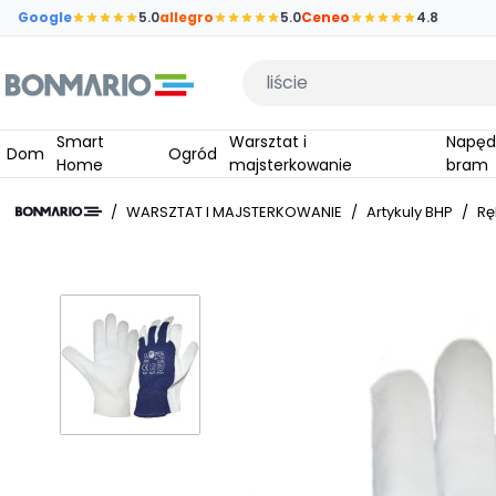
Przejdź do głównej zawartości strony
Google
5.0
allegro
5.0
Ceneo
4.8
Wpisz czego szukasz
Smart
Warsztat i
Napędy do
Dom
Ogród
Home
majsterkowanie
bram
/
WARSZTAT I MAJSTERKOWANIE
/
Artykuly BHP
/
Rę