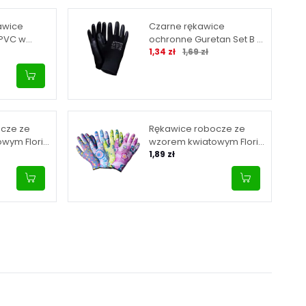
awice
Czarne rękawice
 PVC w
ochronne Guretan Set B w
Cena promocyjna
Normalna cena
rozmiarze 8
1,34 zł
1,69 zł
cze ze
Rękawice robocze ze
wym Floris
wzorem kwiatowym Floris
7
– w rozmiarze 8
1,89 zł