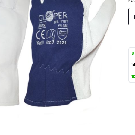
Kod
D
1
1