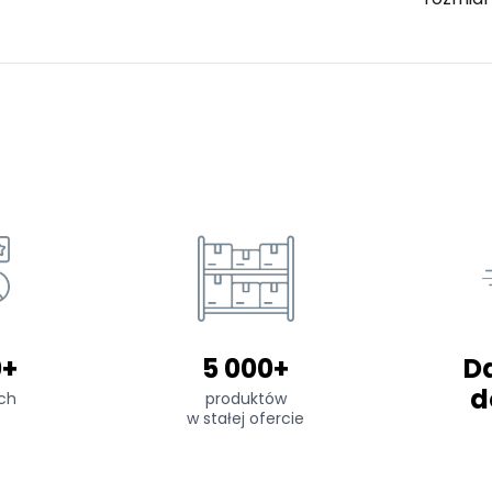
0+
5 000+
D
d
ch
produktów
w stałej ofercie