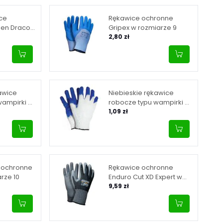
ce
Rękawice ochronne
den Draco
Gripex w rozmiarze 9
rze 10
2,80 zł
awice
Niebieskie rękawice
wampirki w
robocze typu wampirki w
rozmiarze 10
1,09 zł
e ochronne
Rękawice ochronne
arze 10
Enduro Cut XD Expert w
rozmiarze 10
9,59 zł