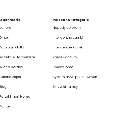
O Bonmario
Polecane kategorie
Kariera
Napędy do bram
O nas
Inteligentne zamki
Katalogi i ulotki
Inteligentne klamki
Instrukcje i formularze
Zamek do furtki
Wideo porady
Smart Home
Galeria zdjęć
System drzwi przesuwnych
Blog
Skrzynki na listy
Portal Smart Home
Kontakt