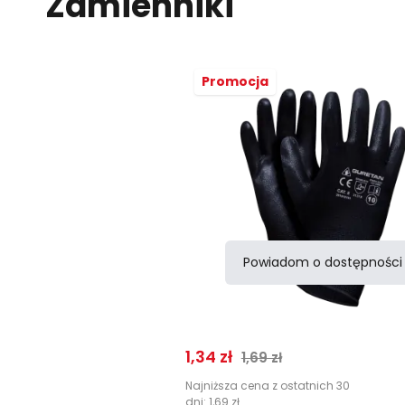
Zamienniki
Promocja
Powiadom o dostępności
Porównaj
Cena promocyjna
Normalna cena
1,34 zł
1,69 zł
Najniższa cena z ostatnich 30
dni:
1,69 zł