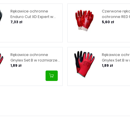
Rękawice ochronne
Czerwone ręk
Enduro Cut XD Expert w
ochronne RED
rozmiarze 8
7,33 zł
rozmiarze 10
5,60 zł
Rękawice ochronne
Rękawice och
Gnylex Set B w rozmiarze
Gnylex Set B w
8
1,89 zł
9
1,89 zł