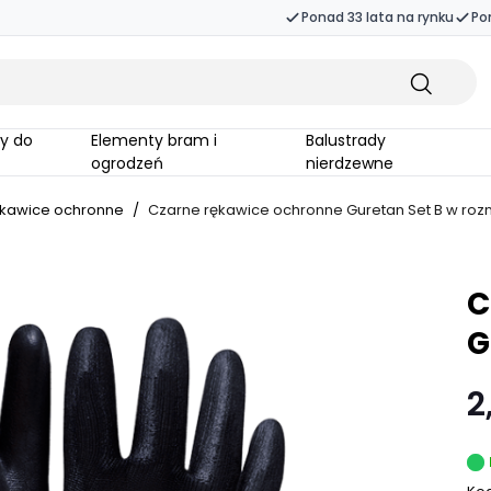
Ponad 33 lata na rynku
Po
Elementy bram i
Balustrady
ogrodzeń
nierdzewne
kawice ochronne
/
Czarne rękawice ochronne Guretan Set B w roz
C
G
2