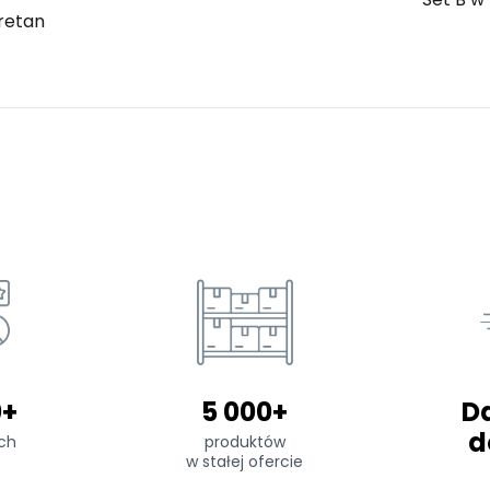
retan
0+
5 000+
D
d
ch
produktów
w stałej ofercie