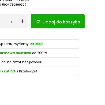
 produktu:
77.119.09
N:
5904730899307
-
+
Dodaj do koszyka
Ilość
up teraz, wyślemy:
dzisiaj!
armowa dostawa
od 299 zł
4 dni na zwrot bez powodu
0 x rat 0%
z Przelewy24