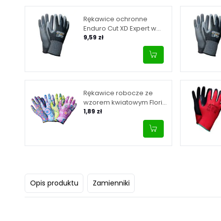
Rękawice ochronne
Enduro Cut XD Expert w
rozmiarze 9
9,59 zł
Rękawice robocze ze
wzorem kwiatowym Floris
– w rozmiarze 8
1,89 zł
Opis produktu
Zamienniki