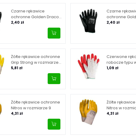
Czarne rękawice
Czarne rękawi
ochronne Golden Draco
ochronne Gol
Set B w rozmiarze 9
2,40 zł
Set B w rozmia
2,40 zł
Żółte rękawice ochronne
Czerwone ręk
Grip Strong w rozmiarze
robocze typu 
10
5,81 zł
rozmiarze 10
1,09 zł
Żółte rękawice ochronne
Żółte rękawic
Nitros w rozmiarze 9
Nitros w rozmi
4,31 zł
4,31 zł