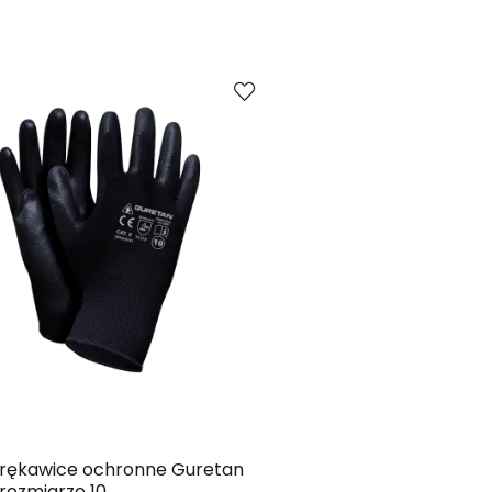
Kup
Porównaj
 rękawice ochronne Guretan
 rozmiarze 10