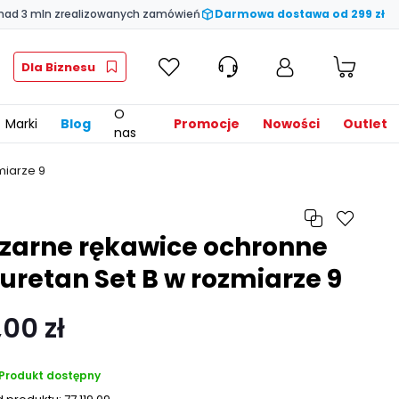
nad 3 mln zrealizowanych zamówień
Darmowa dostawa od 299 zł
Dla Biznesu
O
Marki
Blog
Promocje
Nowości
Outlet
nas
miarze 9
zarne rękawice ochronne
uretan Set B w rozmiarze 9
,00 zł
Produkt dostępny