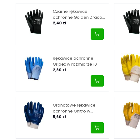
Czarne rękawice
ochronne Golden Draco
Set B w rozmiarze 8
2,40 zł
Rękawice ochronne
Gripex w rozmiarze 10
2,80 zł
Granatowe rękawice
ochronne Gnitro w
rozmiarze 10
5,60 zł