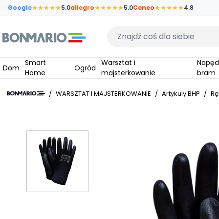
Przejdź do głównej zawartości strony
Google
5.0
allegro
5.0
Ceneo
4.8
Wpisz czego szukasz
Smart
Warsztat i
Napędy do
Dom
Ogród
Home
majsterkowanie
bram
/
WARSZTAT I MAJSTERKOWANIE
/
Artykuly BHP
/
Rę