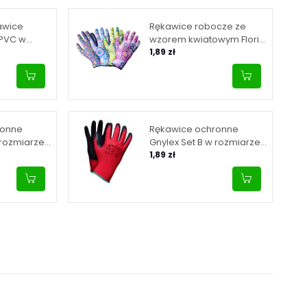
awice
Rękawice robocze ze
 PVC w
wzorem kwiatowym Floris
– w rozmiarze 7
1,89 zł
ronne
Rękawice ochronne
 rozmiarze
Gnylex Set B w rozmiarze
10
1,89 zł