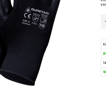
Kod
EA
K
D
1
1