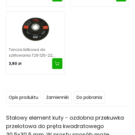
Tarcza listkowa do
szlifowania T29 125-22,
granulacja 80
3,80 zł
Opis produktu
Zamienniki
Do pobrania
Stalowy element kuty - ozdobna przekuwka
przelotowa do pręta kwadratowego
30,5x30,5 mm. W prosty sposób może