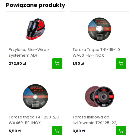
Powiązane produkty
Przyłbica Star-Wire z
Tarcza Tnąca T41-115-1,0
systemem ADF
WA60T-BF-INOX
272,90 zł
1,80 zł
Tarcza tnąca T41-230-2,0
Tarcza listkowa do
WA46R-BF-INOX
szlifowania T29 125-22,
granulacja 40
5,50 zł
3,80 zł