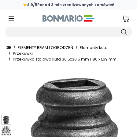
Przejdź do głównej zawartości strony
★
4.9/5
Ponad 3 mln zrealizowanych zamówień
Wpisz czego szukasz
/
ELEMENTY BRAM I OGRODZEŃ
/
Elementy kute
/
Przekuwki
/
Przekuwka stalowa kuta 30,5x30,5 mm H80 x L69 mm