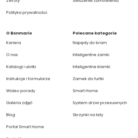
Zwroty
Śledzenie zamówienia
Polityka prywatności
O Bonmario
Polecane kategorie
Kariera
Napędy do bram
O nas
Inteligentne zamki
Katalogi i ulotki
Inteligentne klamki
Instrukcje i formularze
Zamek do furtki
Wideo porady
Smart Home
Galeria zdjęć
System drzwi przesuwnych
Blog
Skrzynki na listy
Portal Smart Home