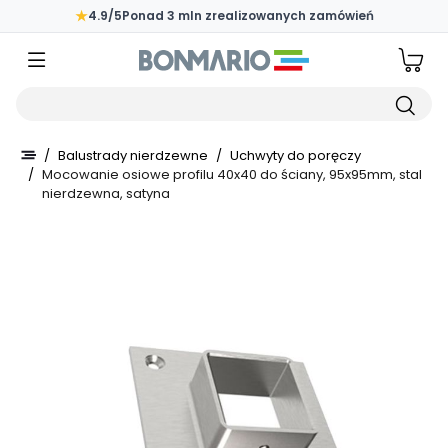
Przejdź do głównej zawartości strony
★
4.9/5
Ponad 3 mln zrealizowanych zamówień
Wpisz czego szukasz
/
Balustrady nierdzewne
/
Uchwyty do poręczy
/
Mocowanie osiowe profilu 40x40 do ściany, 95x95mm, stal
nierdzewna, satyna