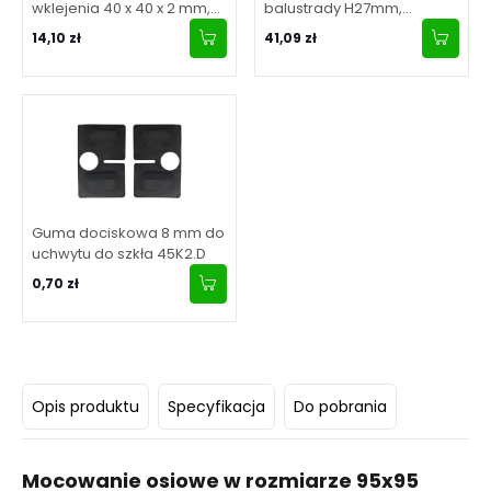
wklejenia 40 x 40 x 2 mm,
balustrady H27mm,
satyna
40x40mm, stal
14,10 zł
41,09 zł
nierdzewna, satyna
Guma dociskowa 8 mm do
uchwytu do szkła 45K2.D
0,70 zł
Opis produktu
Specyfikacja
Do pobrania
Mocowanie osiowe w rozmiarze 95x95