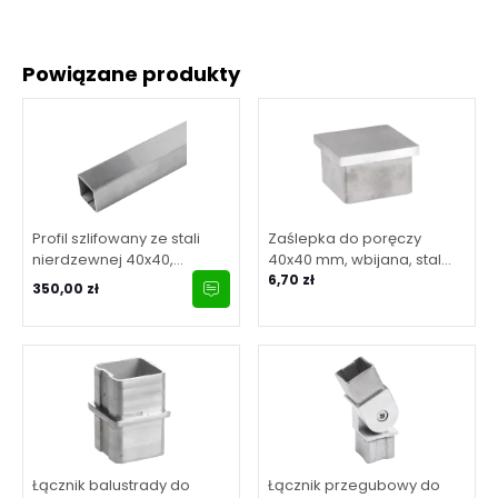
Powiązane produkty
Profil szlifowany ze stali
Zaślepka do poręczy
nierdzewnej 40x40,
40x40 mm, wbijana, stal
ścianka 2 mm, długość 6m
nierdzewna, satyna
6,70 zł
350,00 zł
Łącznik balustrady do
Łącznik przegubowy do