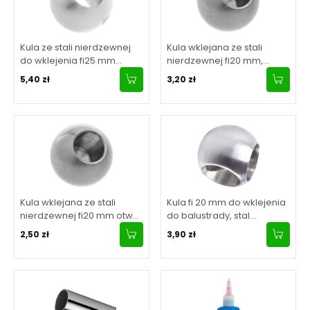
Kula ze stali nierdzewnej
Kula wklejana ze stali
do wklejenia fi25 mm
nierdzewnej fi20 mm,
otwór 12 mm, satyna
otwór 12 mm, połysk
5,40 zł
3,20 zł
Kula wklejana ze stali
Kula fi 20 mm do wklejenia
nierdzewnej fi20 mm otwór
do balustrady, stal
12 mm, satyna
nierdzewna, satyna
2,50 zł
3,90 zł