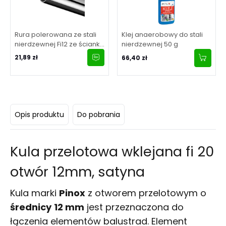
Rura polerowana ze stali
Klej anaerobowy do stali
nierdzewnej Fi12 ze ścianką
nierdzewnej 50 g
1mm w odcinkach 6-
21,89 zł
66,40 zł
metrowych
Opis produktu
Do pobrania
Kula przelotowa wklejana fi 20
otwór 12mm, satyna
Kula marki
Pinox
z otworem przelotowym o
średnicy
12 mm
jest przeznaczona do
łączenia elementów balustrad. Element