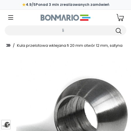
Przejdź do głównej zawartości strony
★
4.9/5
Ponad 3 mln zrealizowanych zamówień
Wpisz czego szukasz
/
Kula przelotowa wklejana fi 20 mm otwór 12 mm, satyna