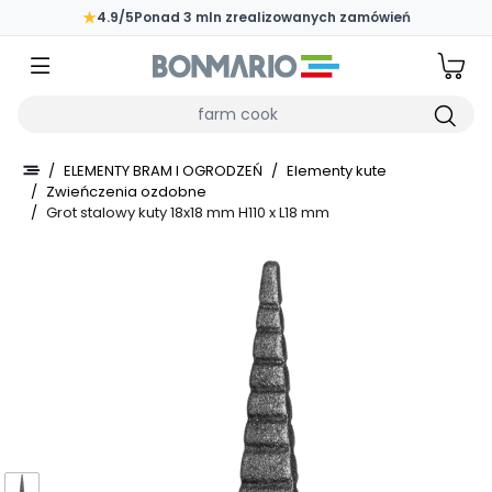
Przejdź do głównej zawartości strony
★
4.9/5
Ponad 3 mln zrealizowanych zamówień
Wpisz czego szukasz
/
ELEMENTY BRAM I OGRODZEŃ
/
Elementy kute
/
Zwieńczenia ozdobne
/
Grot stalowy kuty 18x18 mm H110 x L18 mm