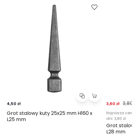
Cena prom
Norm
3,80 zł
4,50 zł
3,60 zł
Grot stalowy kuty 25x25 mm H160 x
Najniższa cena z
L25 mm
dni:
3,80 zł
Grot stalowy 
L28 mm