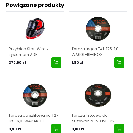
Powiązane produkty
Przyłbica Star-Wire z
Tarcza tnąca T41-125-1,0
systemem ADF
WA60T-BF-INOX
272,90 zł
1,80 zł
Tarcza do szlifowania T27-
Tarcza listkowa do
125-6,0-WA24R-BF
szlifowania T29 125-22,
granulacja 80
3,90 zł
3,80 zł