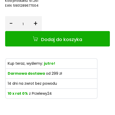
Kod produktu:
61.261
EAN:
5901289677004
-
+
Ilość
Dodaj do koszyka
Kup teraz, wyślemy:
jutro!
Darmowa dostawa
od 299 zł
14 dni na zwrot bez powodu
10 x rat 0%
z Przelewy24