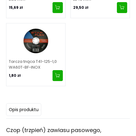
15,69 zł
29,50 zł
Tarcza tnąca T41-125-1,0
WA60T-BF-INOX
1,80 zł
Opis produktu
Czop (trzpień) zawiasu pasowego,