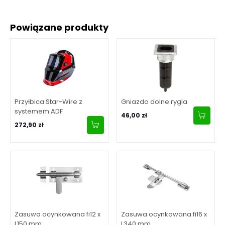
Powiązane produkty
Przyłbica Star-Wire z
Gniazdo dolne rygla
systemem ADF
46,00 zł
272,90 zł
Zasuwa ocynkowana fi12 x
Zasuwa ocynkowana fi16 x
L150 mm
L340 mm