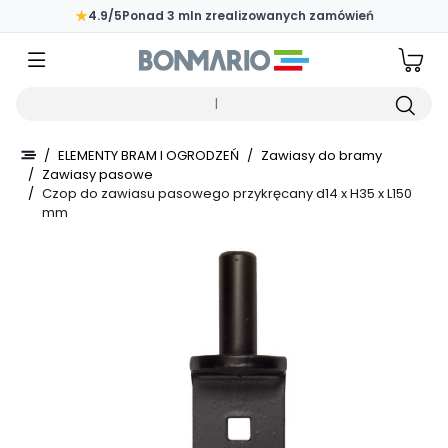
Przejdź do głównej zawartości strony
★
4.9/5
Ponad 3 mln zrealizowanych zamówień
Wpisz czego szukasz
/
ELEMENTY BRAM I OGRODZEŃ
/
Zawiasy do bramy
/
Zawiasy pasowe
/
Czop do zawiasu pasowego przykręcany d14 x H35 x L150
mm