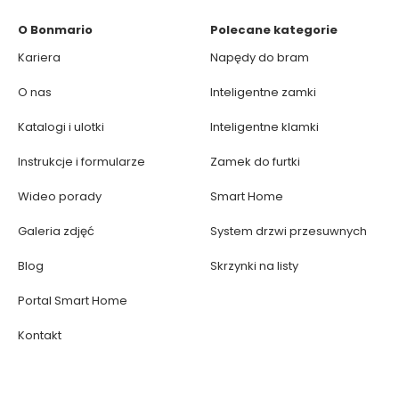
O Bonmario
Polecane kategorie
Kariera
Napędy do bram
O nas
Inteligentne zamki
Katalogi i ulotki
Inteligentne klamki
Instrukcje i formularze
Zamek do furtki
Wideo porady
Smart Home
Galeria zdjęć
System drzwi przesuwnych
Blog
Skrzynki na listy
Portal Smart Home
Kontakt