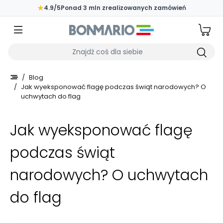
Przejdź do głównej zawartości strony
★
4.9/5
Ponad 3 mln zrealizowanych zamówień
Wpisz czego szukasz
/
Blog
/
Jak wyeksponować flagę podczas świąt narodowych? O
uchwytach do flag
Jak wyeksponować flagę
podczas świąt
narodowych? O uchwytach
do flag