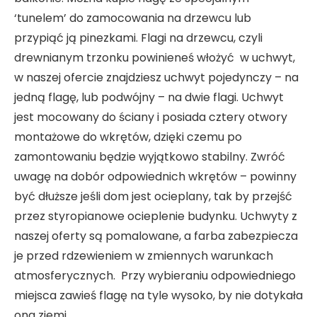
‘tunelem’ do zamocowania na drzewcu lub
przypiąć ją pinezkami. Flagi na drzewcu, czyli
drewnianym trzonku powinieneś włożyć w uchwyt,
w naszej ofercie znajdziesz uchwyt pojedynczy – na
jedną flagę, lub podwójny – na dwie flagi. Uchwyt
jest mocowany do ściany i posiada cztery otwory
montażowe do wkrętów, dzięki czemu po
zamontowaniu będzie wyjątkowo stabilny. Zwróć
uwagę na dobór odpowiednich wkrętów – powinny
być dłuższe jeśli dom jest ocieplany, tak by przejść
przez styropianowe ocieplenie budynku. Uchwyty z
naszej oferty są pomalowane, a farba zabezpiecza
je przed rdzewieniem w zmiennych warunkach
atmosferycznych. Przy wybieraniu odpowiedniego
miejsca zawieś flagę na tyle wysoko, by nie dotykała
ona ziemi.