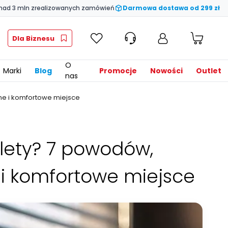
nad 3 mln zrealizowanych zamówień
Darmowa dostawa od 299 zł
Dla Biznesu
O
Marki
Blog
Promocje
Nowości
Outlet
nas
ne i komfortowe miejsce
olety? 7 powodów,
 i komfortowe miejsce