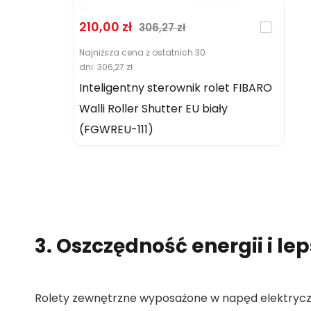
Cena promocyjna
Normalna cena
210,00 zł
306,27 zł
Najniższa cena z ostatnich 30
dni:
306,27 zł
Inteligentny sterownik rolet FIBARO
Walli Roller Shutter EU biały
(FGWREU-111)
3. Oszczędność energii i l
Rolety zewnętrzne wyposażone w napęd elektryc