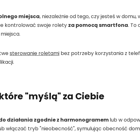
olnego miejsca
, niezależnie od tego, czy jesteś w domu,
ie kontrolować swoje rolety
za pomocą smartfona
. To
 miejsca.
atwe
sterowanie roletami
bez potrzeby korzystania z tele
kacji.
które "myślą" za Ciebie
o działania zgodnie z harmonogramem
lub w odpow
lub włączać tryb "nieobecność", symulując obecność do