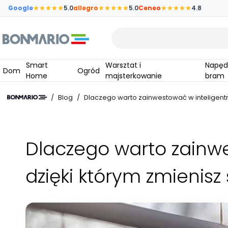
Przejdź do głównej zawartości strony
Google
5.0
allegro
5.0
Ceneo
4.8
Wpisz czego szukasz
Smart
Warsztat i
Napędy do
Dom
Ogród
Home
majsterkowanie
bram
/
Blog
/
Dlaczego warto zainwestować w inteligent
Dlaczego warto zainwe
dzięki którym zmienis