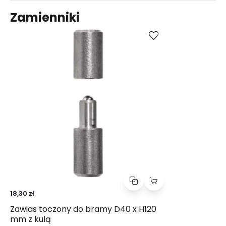
Zamienniki
Kup
Porównaj
18,30 zł
Zawias toczony do bramy D40 x H120
mm z kulą