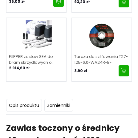
36,00 zł
93,20 zł
FLIPPER zestaw SEA do
Tarcza do szlifowania T27-
bram skrzydłowych o
125-6,0-WA24R-BF
maksymalnej długości
2 914,60 zł
3,90 zł
skrzydła 2 m
Opis produktu
Zamienniki
Zawias toczony o średnicy