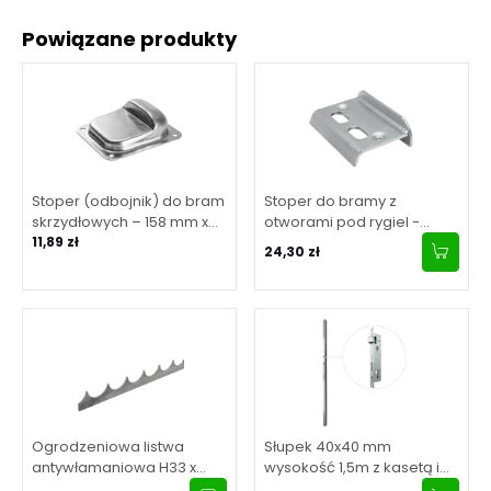
Powiązane produkty
Stoper (odbojnik) do bram
Stoper do bramy z
skrzydłowych – 158 mm x
otworami pod rygiel -
138 mm x H50 mm
11,89 zł
ocynk 67 mm
24,30 zł
Ogrodzeniowa listwa
Słupek 40x40 mm
antywłamaniowa H33 x
wysokość 1,5m z kasetą i
L2000 x 3 mm
zamkiem 90/20