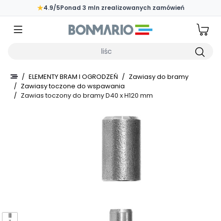
Przejdź do głównej zawartości strony
★
4.9/5
Ponad 3 mln zrealizowanych zamówień
Wpisz czego szukasz
/
ELEMENTY BRAM I OGRODZEŃ
/
Zawiasy do bramy
/
Zawiasy toczone do wspawania
/
Zawias toczony do bramy D40 x H120 mm