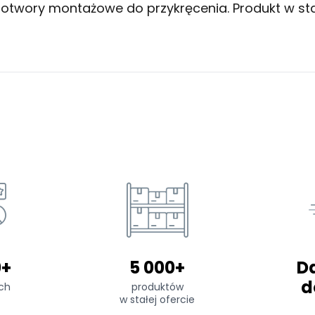
 otwory montażowe do przykręcenia. Produkt w s
0+
5 000+
D
d
ch
produktów
w stałej ofercie