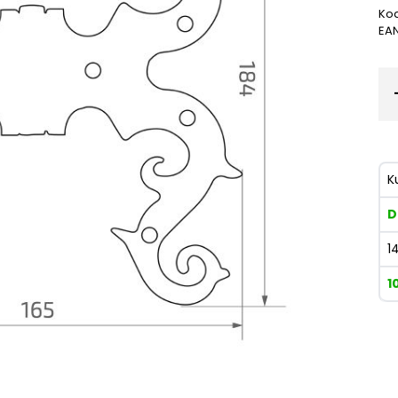
Kod
EA
K
D
1
1