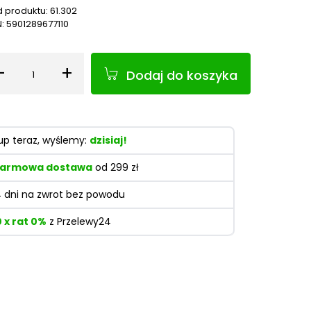
 produktu:
61.302
N:
5901289677110
-
+
Dodaj do koszyka
Ilość
up teraz, wyślemy:
dzisiaj!
armowa dostawa
od 299 zł
4 dni na zwrot bez powodu
0 x rat 0%
z Przelewy24