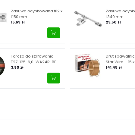
Zasuwa ocynkowana fi12 x
Zasuwa ocynko
L150 mm
L340 mm
15,69 zł
29,50 zł
Tarcza do szlifowania
Drut spawalnic
T27-125-6,0-WA24R-BF
Star Wire – 15 
3,90 zł
141,45 zł