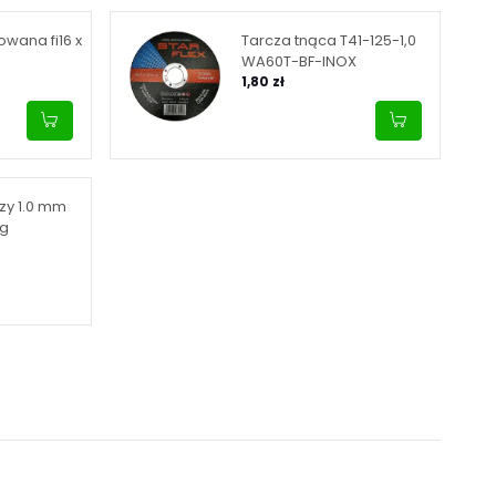
wana fi16 x
Tarcza tnąca T41-125-1,0
WA60T-BF-INOX
1,80 zł
zy 1.0 mm
kg