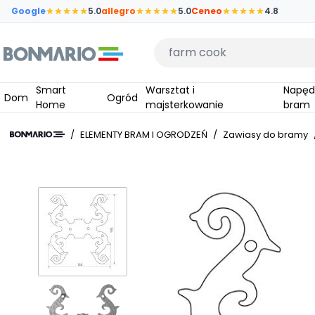
Przejdź do głównej zawartości strony
Google
5.0
allegro
5.0
Ceneo
4.8
Wpisz czego szukasz
Smart
Warsztat i
Napędy do
Dom
Ogród
Home
majsterkowanie
bram
/
ELEMENTY BRAM I OGRODZEŃ
/
Zawiasy do bramy