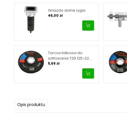
Gniazdo dolne rygla
46,00 zł
Tarcza listkowa do
szlifowania T29 125-22
granulacja 40, INOX
5,69 zł
Opis produktu