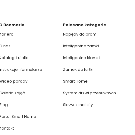
O Bonmario
Polecane kategorie
Kariera
Napędy do bram
O nas
Inteligentne zamki
Katalogi i ulotki
Inteligentne klamki
Instrukcje i formularze
Zamek do furtki
Wideo porady
Smart Home
Galeria zdjęć
System drzwi przesuwnych
Blog
Skrzynki na listy
Portal Smart Home
Kontakt