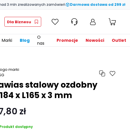
nad 3 mln zrealizowanych zamówień
Darmowa dostawa od 299 zł
Dla Biznesu
O
Marki
Blog
Promocje
Nowości
Outlet
nas
awias stalowy ozdobny
184 x L165 x 3 mm
7,80 zł
Produkt dostępny