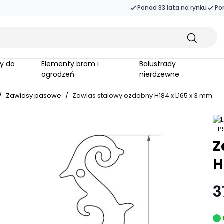
Ponad 33 lata na rynku
Po
Elementy bram i
Balustrady
ogrodzeń
nierdzewne
/
Zawiasy pasowe
/
Zawias stalowy ozdobny H184 x L165 x 3 mm
Z
H
3