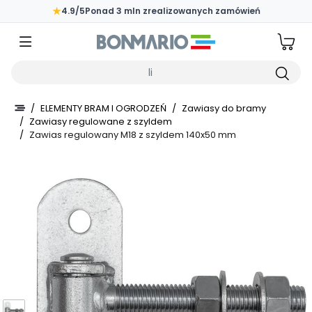
Przejdź do głównej zawartości strony
★
4.9/5
Ponad 3 mln zrealizowanych zamówień
Wpisz czego szukasz
/
ELEMENTY BRAM I OGRODZEŃ
/
Zawiasy do bramy
/
Zawiasy regulowane z szyldem
/
Zawias regulowany M18 z szyldem 140x50 mm