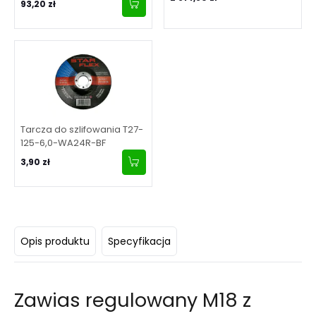
93,20 zł
skrzydła 2 m
Tarcza do szlifowania T27-
125-6,0-WA24R-BF
3,90 zł
Opis produktu
Specyfikacja
Zawias regulowany M18 z