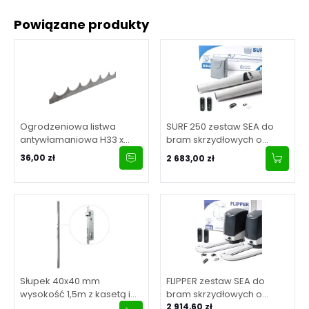
Powiązane produkty
Ogrodzeniowa listwa
SURF 250 zestaw SEA do
antywłamaniowa H33 x
bram skrzydłowych o
L2000 x 3 mm
maksymalnej długości
36,00 zł
2 683,00 zł
skrzydła 2.5 m
Słupek 40x40 mm
FLIPPER zestaw SEA do
wysokość 1,5m z kasetą i
bram skrzydłowych o
zamkiem 90/20
maksymalnej długości
2 914,60 zł