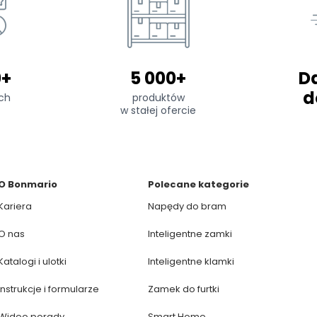
0+
5 000+
D
d
ch
produktów
w stałej ofercie
O Bonmario
Polecane kategorie
Kariera
Napędy do bram
O nas
Inteligentne zamki
Katalogi i ulotki
Inteligentne klamki
Instrukcje i formularze
Zamek do furtki
Wideo porady
Smart Home