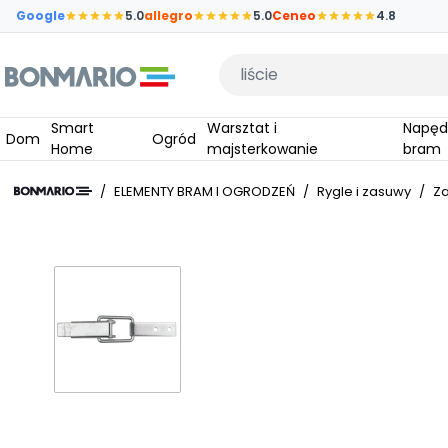
Przejdź do głównej zawartości strony
Google
5.0
allegro
5.0
Ceneo
4.8
Wpisz czego szukasz
Smart
Warsztat i
Napędy do
Dom
Ogród
Home
majsterkowanie
bram
/
ELEMENTY BRAM I OGRODZEŃ
/
Rygle i zasuwy
/
Za