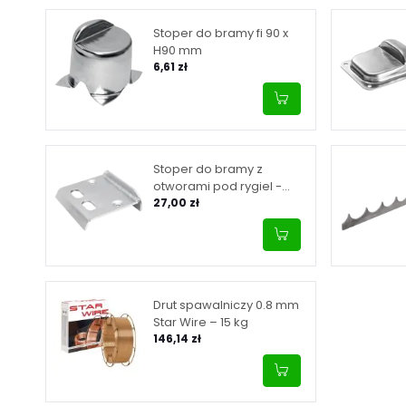
Stoper do bramy fi 90 x
H90 mm
6,61 zł
Stoper do bramy z
otworami pod rygiel -
ocynk 97 mm
27,00 zł
Drut spawalniczy 0.8 mm
Star Wire – 15 kg
146,14 zł