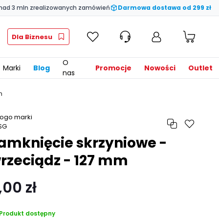
nad 3 mln zrealizowanych zamówień
Darmowa dostawa od 299 zł
Dla Biznesu
O
Marki
Blog
Promocje
Nowości
Outlet
nas
m
amknięcie skrzyniowe -
rzeciądz - 127 mm
,00 zł
Produkt dostępny