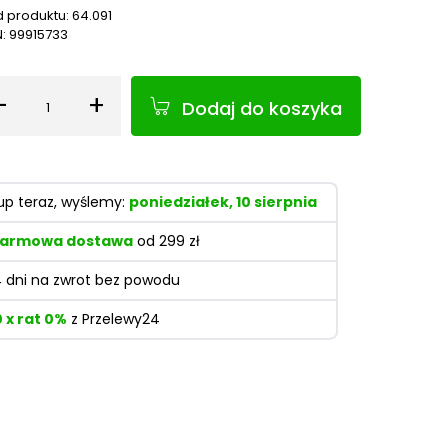
 produktu:
64.091
N:
99915733
-
+
Dodaj do koszyka
Ilość
up teraz, wyślemy:
poniedziałek, 10 sierpnia
armowa dostawa
od 299 zł
4 dni na zwrot bez powodu
0 x rat 0%
z Przelewy24