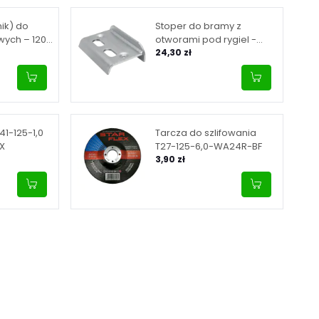
ik) do
Stoper do bramy z
ych – 120 x
otworami pod rygiel -
 mm
ocynk 67 mm
24,30 zł
41-125-1,0
Tarcza do szlifowania
X
T27-125-6,0-WA24R-BF
3,90 zł