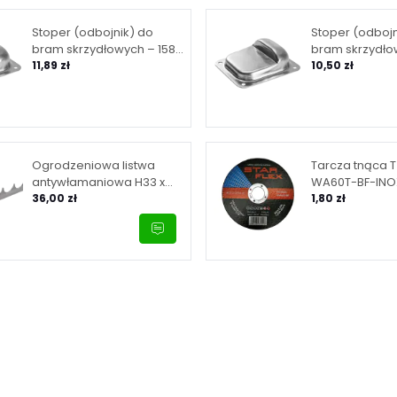
Stoper (odbojnik) do
Stoper (odbojn
bram skrzydłowych – 158
bram skrzydłow
mm x 138 mm x H50 mm
11,89 zł
100 mm x H43
10,50 zł
Ogrodzeniowa listwa
Tarcza tnąca T
antywłamaniowa H33 x
WA60T-BF-INO
L2000 x 3 mm
36,00 zł
1,80 zł