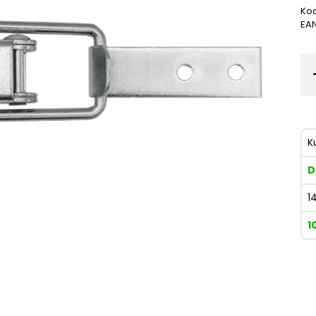
Kod
EA
K
D
1
1