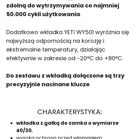
zdolną do wytrzymywania co najmniej
50.000 cykli użytkowania
.
Dodatkowo wkładka YETI WY501 wyróżnia się
najwyższą odpornością na korozję i
ekstremalne temperatury, działając
efektywnie w zakresie od -20°C do +80°C.
Do zestawu z wkładką dołączone są trzy
precyzyjnie nacinane klucze
.
CHARAKTERYSTYKA:
wkładka z gałką do zamka o wymiarze
40/30
,
wysoka ochrona przed włamaniem: