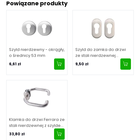
Powiązane produkty
Szyld nierdzewny - okrągły,
Szyld do zamka do drzwi
o średnicy 53 mm
ze stali nierdzewnej
owalny
6,61 zł
9,50 zł
Klamka do drzwi Ferrara ze
stali nierdzewnej z szyldem
owalnym
33,80 zł