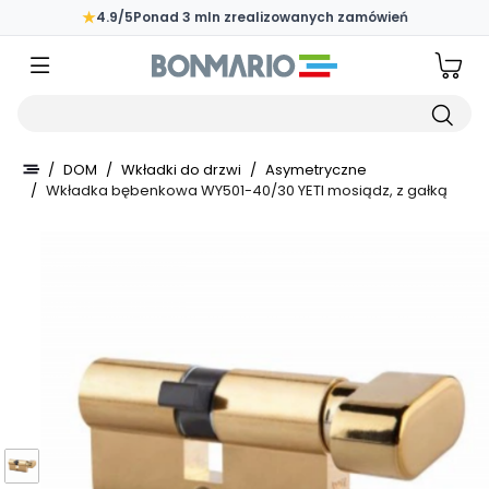
Przejdź do głównej zawartości strony
★
4.9/5
Ponad 3 mln zrealizowanych zamówień
Wpisz czego szukasz
/
DOM
/
Wkładki do drzwi
/
Asymetryczne
/
Wkładka bębenkowa WY501-40/30 YETI mosiądz, z gałką