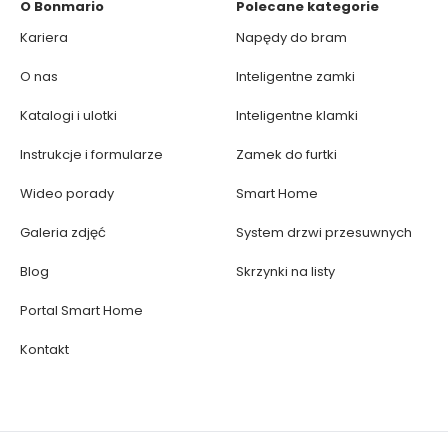
O Bonmario
Polecane kategorie
Kariera
Napędy do bram
O nas
Inteligentne zamki
Katalogi i ulotki
Inteligentne klamki
Instrukcje i formularze
Zamek do furtki
Wideo porady
Smart Home
Galeria zdjęć
System drzwi przesuwnych
Blog
Skrzynki na listy
Portal Smart Home
Kontakt