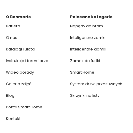
O Bonmario
Polecane kategorie
Kariera
Napędy do bram
O nas
Inteligentne zamki
Katalogi i ulotki
Inteligentne klamki
Instrukcje i formularze
Zamek do furtki
Wideo porady
Smart Home
Galeria zdjęć
System drzwi przesuwnych
Blog
Skrzynki na listy
Portal Smart Home
Kontakt