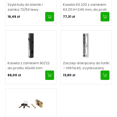
Szyld kuty do klamki i
Kaseta 63.220 z zamkiem
zamka 72/50 lewy
63.211 H=245 mm, do profilu
H272xL110x2,5 mm
50x30 mm
16,49 zł
77,31 zł
Kaseta z zamkiem 90/22
Zaczep dokręcany do furtki
do profilu 40x40 mm
– H197xL40, ocynkowany
66,00 zł
13,80 zł