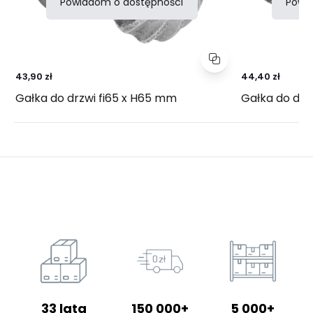
Powiadom o dostępności
Powi
43,90 zł
44,40 zł
Gałka do drzwi fi65 x H65 mm
Gałka do drz
33 lata
150 000+
5 000+