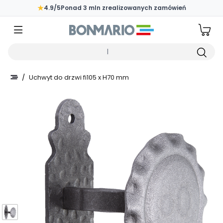
Przejdź do głównej zawartości strony
★
4.9/5
Ponad 3 mln zrealizowanych zamówień
Wpisz czego szukasz
/
Uchwyt do drzwi fi105 x H70 mm