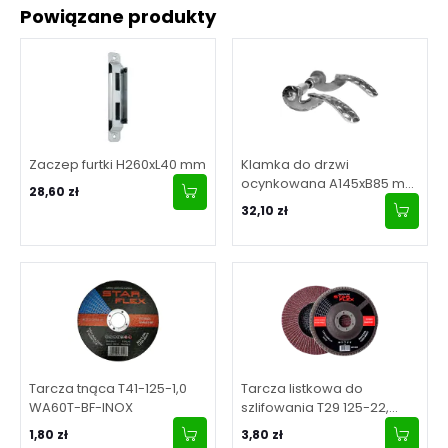
Powiązane produkty
Zaczep furtki H260xL40 mm
Klamka do drzwi
ocynkowana A145xB85 mm
28,60 zł
- komplet
32,10 zł
Tarcza tnąca T41-125-1,0
Tarcza listkowa do
WA60T-BF-INOX
szlifowania T29 125-22,
granulacja 40
1,80 zł
3,80 zł