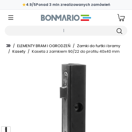
Przejdź do głównej zawartości strony
★
4.9/5
Ponad 3 mln zrealizowanych zamówień
Wpisz czego szukasz
/
ELEMENTY BRAM I OGRODZEŃ
/
Zamki do furtki i bramy
/
Kasety
/
Kaseta z zamkiem 90/22 do profilu 40x40 mm