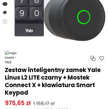
Zestaw inteligentny zamek Yale
Linus L2 LITE czarny + Mostek
Connect X + klawiatura Smart
Keypad
Normalna cena
975,65 zł
Do
1 158,17 zł