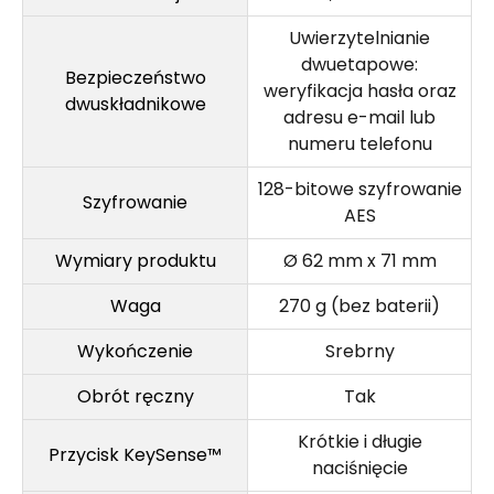
Uwierzytelnianie
dwuetapowe:
Bezpieczeństwo
weryfikacja hasła oraz
dwuskładnikowe
adresu e-mail lub
numeru telefonu
128-bitowe szyfrowanie
Szyfrowanie
AES
Wymiary produktu
Ø 62 mm x 71 mm
Waga
270 g (bez baterii)
Wykończenie
Srebrny
Obrót ręczny
Tak
Krótkie i długie
Przycisk KeySense™
naciśnięcie