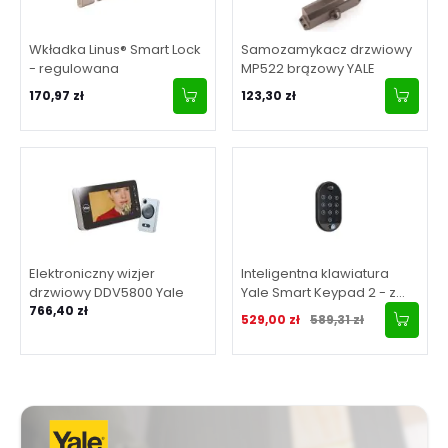
Wkładka Linus® Smart Lock
Samozamykacz drzwiowy
- regulowana
MP522 brązowy YALE
170,97 zł
123,30 zł
Elektroniczny wizjer
Inteligentna klawiatura
drzwiowy DDV5800 Yale
Yale Smart Keypad 2 - z
766,40 zł
czytnikiem linii papilarnych,
Cena promocyjna
Normalna cena
529,00 zł
589,31 zł
czarna