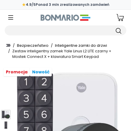
Przejdź do głównej zawartości strony
★
4.9/5
Ponad 3 mln zrealizowanych zamówień
Wpisz czego szukasz
/
Bezpieczeństwo
/
Inteligentne zamki do drzwi
/
Zestaw inteligentny zamek Yale Linus L2 LITE czarny +
Mostek Connect X + klawiatura Smart Keypad
Promocja
Nowość