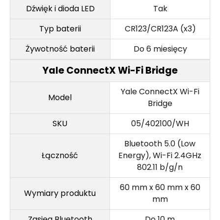
Dźwięk i dioda LED
Tak
Typ baterii
CR123/CR123A (x3)
Żywotność baterii
Do 6 miesięcy
Yale ConnectX Wi-Fi Bridge
Yale ConnectX Wi-Fi
Model
Bridge
SKU
05/402100/WH
Bluetooth 5.0 (Low
Łączność
Energy), Wi-Fi 2.4GHz
802.11 b/g/n
60 mm x 60 mm x 60
Wymiary produktu
mm
Zasięg Bluetooth
Do 10 m