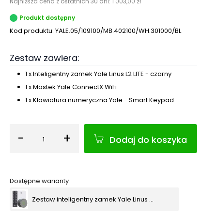
Najniższa cena z ostatnich 30 dni:
1 003,00 zł
Produkt dostępny
Kod produktu:
YALE.05/109100/MB.402100/WH.301000/BL
Zestaw zawiera:
1
x
Inteligentny zamek Yale Linus L2 LITE - czarny
1
x
Mostek Yale ConnectX WiFi
1
x
Klawiatura numeryczna Yale - Smart Keypad
-
+
Dodaj do koszyka
Ilość
Dostępne warianty
Zestaw inteligentny zamek Yale Linus L2 LITE srebrny + Mostek Connect X + klawiatura Smart Keypad