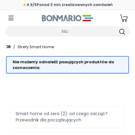
Przejdź do głównej zawartości strony
★
4.9/5
Ponad 3 mln zrealizowanych zamówień
Wpisz czego szukasz
/
Strefy Smart Home
Nie możemy odnaleźć pasujących produktów do
zaznaczenia.
Smart home od zera (2): od czego zacząć?
Przewodnik dla początkujących