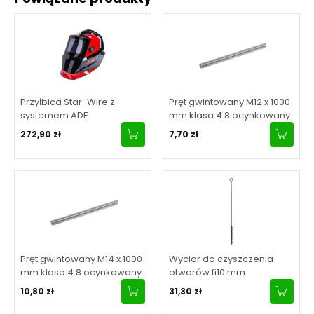
Przyłbica Star-Wire z
Pręt gwintowany M12 x 1000
systemem ADF
mm klasa 4.8 ocynkowany
272,90 zł
7,70 zł
Pręt gwintowany M14 x 1000
Wycior do czyszczenia
mm klasa 4.8 ocynkowany
otworów fi10 mm
10,80 zł
31,30 zł