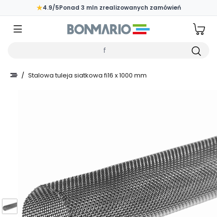
Przejdź do głównej zawartości strony
★
4.9/5
Ponad 3 mln zrealizowanych zamówień
Wpisz czego szukasz
/
Stalowa tuleja siatkowa fi16 x 1000 mm