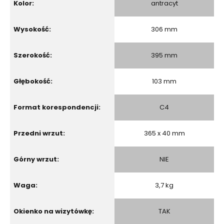
Kolor:
antracyt
Wysokość:
306 mm
Szerokość:
395 mm
Głębokość:
103 mm
Format korespondencji:
C4
Przedni wrzut:
365 x 40 mm
Górny wrzut:
NIE
Waga:
3,7 kg
Okienko na wizytówkę:
TAK