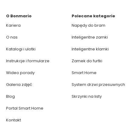
O Bonmario
Polecane kategorie
Kariera
Napędy do bram
O nas
Inteligentne zamki
Katalogi i ulotki
Inteligentne klamki
Instrukcje i formularze
Zamek do furtki
Wideo porady
Smart Home
Galeria zdjęć
System drzwi przesuwnych
Blog
Skrzynki na listy
Portal Smart Home
Kontakt