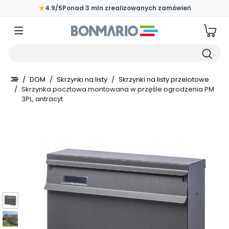
Przejdź do głównej zawartości strony
★
4.9/5
Ponad 3 mln zrealizowanych zamówień
Wpisz czego szukasz
/
DOM
/
Skrzynki na listy
/
Skrzynki na listy przelotowe
/
Skrzynka pocztowa montowana w przęśle ogrodzenia PM
3PL, antracyt