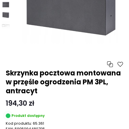
Skrzynka pocztowa montowana
w przęśle ogrodzenia PM 3PL,
antracyt
194,30 zł
Produkt dostępny
Kod produktu:
65.361
EAN:
5905094480705