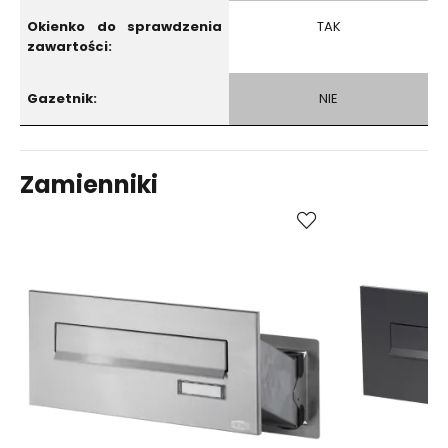
Okienko do sprawdzenia
TAK
zawartości:
Gazetnik:
NIE
Zamienniki
Kup
Porównaj