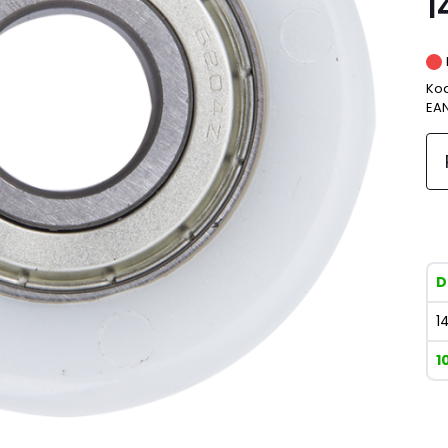
1
Kod
EA
D
1
1