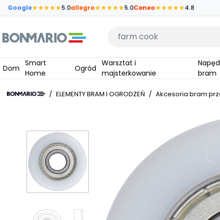
Przejdź do głównej zawartości strony
Google
5.0
allegro
5.0
Ceneo
4.8
Wpisz czego szukasz
Smart
Warsztat i
Napędy do
Dom
Ogród
Home
majsterkowanie
bram
/
ELEMENTY BRAM I OGRODZEŃ
/
Akcesoria bram pr