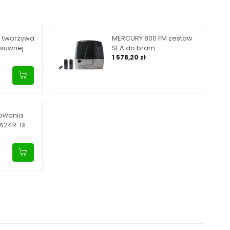
z tworzywa
MERCURY 800 FM zestaw
esuwnej
SEA do bram
 do 800 kg
przesuwnych o
1 578,20 zł
maksymalnej masie
bramy 800 kg (zestaw z
centralą cyfrową)
fowania
WA24R-BF