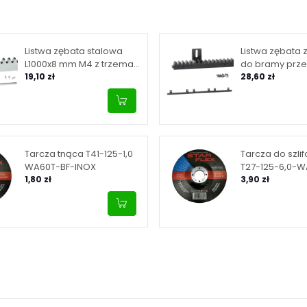
Listwa zębata stalowa
Listwa zębata 
L1000x8 mm M4 z trzema
do bramy prz
tulejami montażowymi
19,10 zł
L1000x20 mm –
28,60 zł
Tarcza tnąca T41-125-1,0
Tarcza do szli
WA60T-BF-INOX
T27-125-6,0-
1,80 zł
3,90 zł