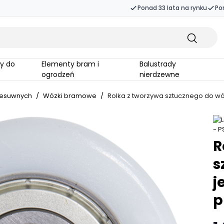
Ponad 33 lata na rynku
Po
Elementy bram i
Balustrady
ogrodzeń
nierdzewne
zesuwnych
/
Wózki bramowe
/
Rolka z tworzywa sztucznego do wó
R
s
j
p