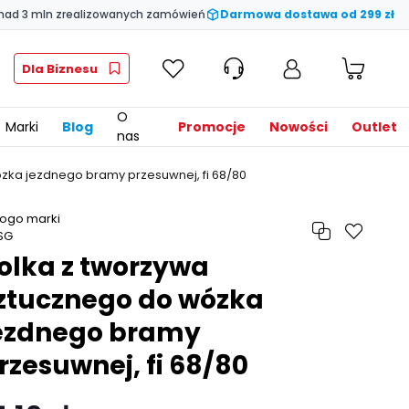
nad 3 mln zrealizowanych zamówień
Darmowa dostawa od 299 zł
Dla Biznesu
O
Marki
Blog
Promocje
Nowości
Outlet
nas
zka jezdnego bramy przesuwnej, fi 68/80
olka z tworzywa
ztucznego do wózka
ezdnego bramy
rzesuwnej, fi 68/80