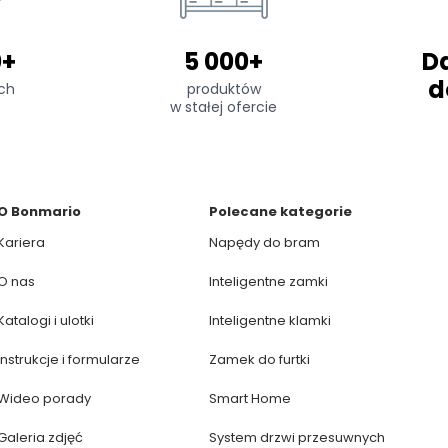
0+
5 000+
D
d
ch
produktów
w stałej ofercie
O Bonmario
Polecane kategorie
Kariera
Napędy do bram
O nas
Inteligentne zamki
Katalogi i ulotki
Inteligentne klamki
Instrukcje i formularze
Zamek do furtki
Wideo porady
Smart Home
Galeria zdjęć
System drzwi przesuwnych