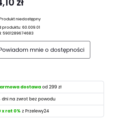
4,10 zł
Produkt niedostępny
 produktu:
60.009.01
N:
5901289674683
Powiadom mnie o dostępności
armowa dostawa
od 299 zł
4 dni na zwrot bez powodu
0 x rat 0%
z Przelewy24