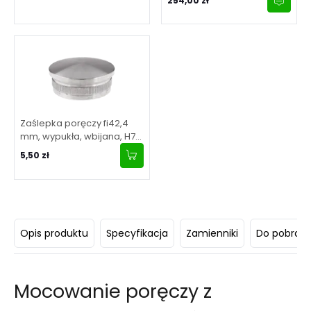
254,00 zł
Zaślepka poręczy fi42,4
mm, wypukła, wbijana, H7
mm, stal nierdzewna,
5,50 zł
satyna
Opis produktu
Specyfikacja
Zamienniki
Do pobrani
Mocowanie poręczy z