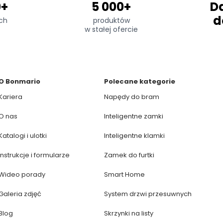
0+
5 000+
D
d
ch
produktów
w stałej ofercie
O Bonmario
Polecane kategorie
Kariera
Napędy do bram
O nas
Inteligentne zamki
Katalogi i ulotki
Inteligentne klamki
Instrukcje i formularze
Zamek do furtki
Wideo porady
Smart Home
Galeria zdjęć
System drzwi przesuwnych
Blog
Skrzynki na listy