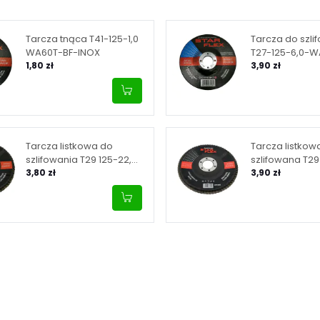
Tarcza tnąca T41-125-1,0
Tarcza do szli
WA60T-BF-INOX
T27-125-6,0-
1,80 zł
3,90 zł
Tarcza listkowa do
Tarcza listkow
szlifowania T29 125-22,
szlifowana T29
granulacja 80
3,80 zł
granulacja 120
3,90 zł