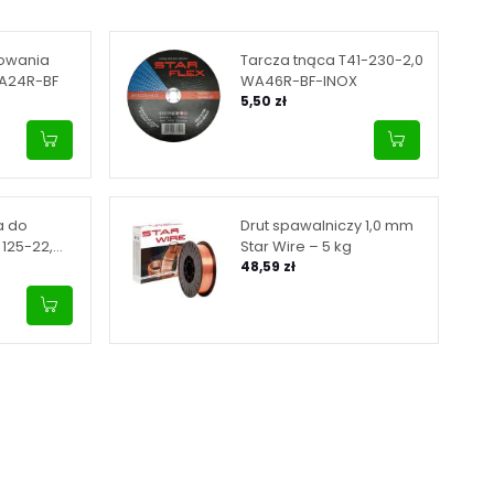
fowania
Tarcza tnąca T41-230-2,0
WA24R-BF
WA46R-BF-INOX
5,50 zł
a do
Drut spawalniczy 1,0 mm
 125-22,
Star Wire – 5 kg
48,59 zł