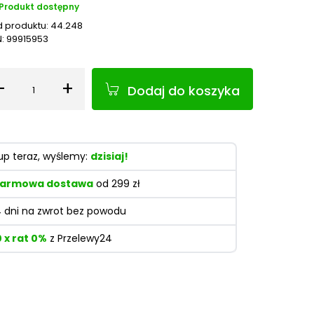
Produkt dostępny
 produktu:
44.248
N:
99915953
-
+
Dodaj do koszyka
Ilość
up teraz, wyślemy:
dzisiaj!
armowa dostawa
od 299 zł
4 dni na zwrot bez powodu
0 x rat 0%
z Przelewy24