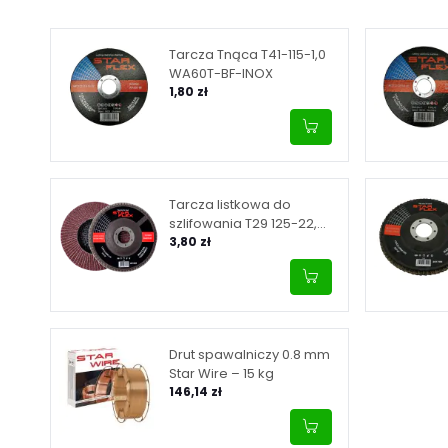
Tarcza Tnąca T41-115-1,0
WA60T-BF-INOX
1,80 zł
Tarcza listkowa do
szlifowania T29 125-22,
granulacja 40
3,80 zł
Drut spawalniczy 0.8 mm
Star Wire – 15 kg
146,14 zł