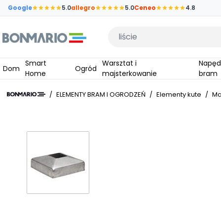
Przejdź do głównej zawartości strony
Google
5.0
allegro
5.0
Ceneo
4.8
Wpisz czego szukasz
Smart
Warsztat i
Napędy do
Dom
Ogród
Home
majsterkowanie
bram
/
ELEMENTY BRAM I OGRODZEŃ
/
Elementy kute
/
Ma