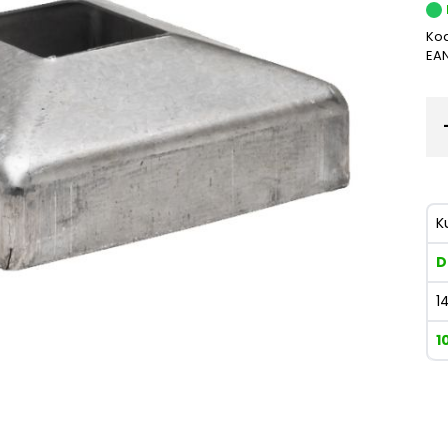
Kod
EA
K
D
1
1