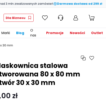
nad 3 mln zrealizowanych zamówień
Darmowa dostawa od 299 zł
Dla Biznesu
O
Marki
Blog
Promocje
Nowości
Outlet
nas
 x 30 mm
askownica stalowa
tworowana 80 x 80 mm
twór 30 x 30 mm
,00 zł