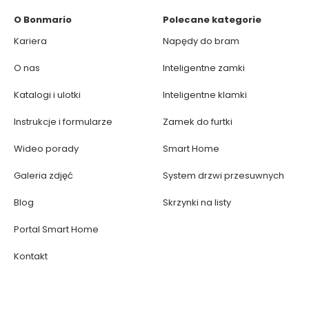
O Bonmario
Polecane kategorie
Kariera
Napędy do bram
O nas
Inteligentne zamki
Katalogi i ulotki
Inteligentne klamki
Instrukcje i formularze
Zamek do furtki
Wideo porady
Smart Home
Galeria zdjęć
System drzwi przesuwnych
Blog
Skrzynki na listy
Portal Smart Home
Kontakt