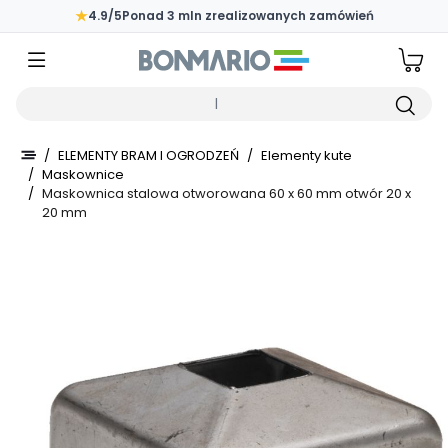
Przejdź do głównej zawartości strony
★
4.9/5
Ponad 3 mln zrealizowanych zamówień
Wpisz czego szukasz
/
ELEMENTY BRAM I OGRODZEŃ
/
Elementy kute
/
Maskownice
/
Maskownica stalowa otworowana 60 x 60 mm otwór 20 x
20 mm