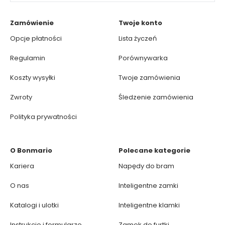
Zamówienie
Twoje konto
Opcje płatności
Lista życzeń
Regulamin
Porównywarka
Koszty wysyłki
Twoje zamówienia
Zwroty
Śledzenie zamówienia
Polityka prywatności
O Bonmario
Polecane kategorie
Kariera
Napędy do bram
O nas
Inteligentne zamki
Katalogi i ulotki
Inteligentne klamki
Instrukcje i formularze
Zamek do furtki