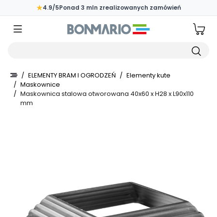
Przejdź do głównej zawartości strony
★
4.9/5
Ponad 3 mln zrealizowanych zamówień
Wpisz czego szukasz
/
ELEMENTY BRAM I OGRODZEŃ
/
Elementy kute
/
Maskownice
/
Maskownica stalowa otworowana 40x60 x H28 x L90x110
mm