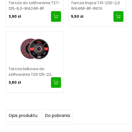
Tarcza do szlifowania T27-
Tarcza tnąca T41-230-2,0
125-6,0-WA24R-BF
WA46R-BF-INOX
3,90 zł
5,50 zł
Tarcza listkowa do
szlifowania T29 125-22,
granulacja 40
3,80 zł
Opis produktu
Do pobrania