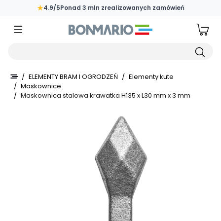
Przejdź do głównej zawartości strony
★
4.9/5
Ponad 3 mln zrealizowanych zamówień
Wpisz czego szukasz
/
ELEMENTY BRAM I OGRODZEŃ
/
Elementy kute
/
Maskownice
/
Maskownica stalowa krawatka H135 x L30 mm x 3 mm