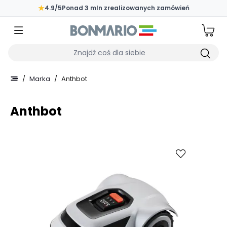
Przejdź do głównej zawartości strony
★
4.9/5
Ponad 3 mln zrealizowanych zamówień
Wpisz czego szukasz
/
Marka
/
Anthbot
Anthbot
Porównaj