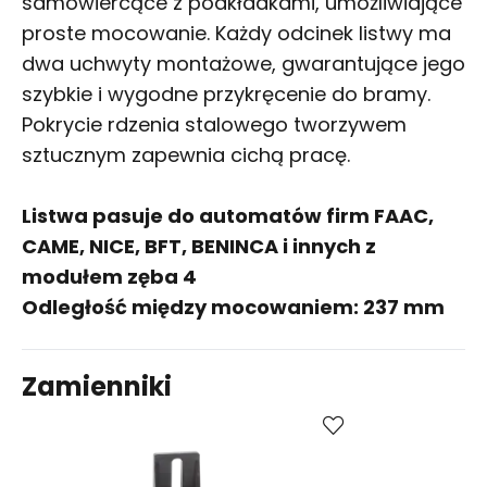
samowiercące z podkładkami, umożliwiające
proste mocowanie. Każdy odcinek listwy ma
dwa uchwyty montażowe, gwarantujące jego
szybkie i wygodne przykręcenie do bramy.
Pokrycie rdzenia stalowego tworzywem
sztucznym zapewnia cichą pracę.
Listwa pasuje do automatów firm FAAC,
CAME, NICE, BFT, BENINCA i innych z
modułem zęba 4
Odległość między mocowaniem: 237 mm
Zamienniki
Kup
Porównaj