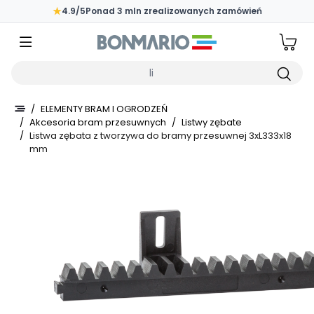
Przejdź do głównej zawartości strony
★
4.9/5
Ponad 3 mln zrealizowanych zamówień
Wpisz czego szukasz
/
ELEMENTY BRAM I OGRODZEŃ
/
Akcesoria bram przesuwnych
/
Listwy zębate
/
Listwa zębata z tworzywa do bramy przesuwnej 3xL333x18
mm