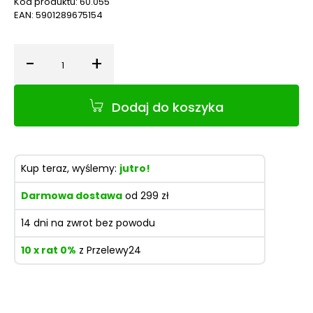
Kod produktu:
60.055
EAN:
5901289675154
-
+
Ilość
Dodaj do koszyka
Kup teraz, wyślemy:
jutro!
Darmowa dostawa
od 299 zł
14 dni na zwrot bez powodu
10 x rat 0%
z Przelewy24