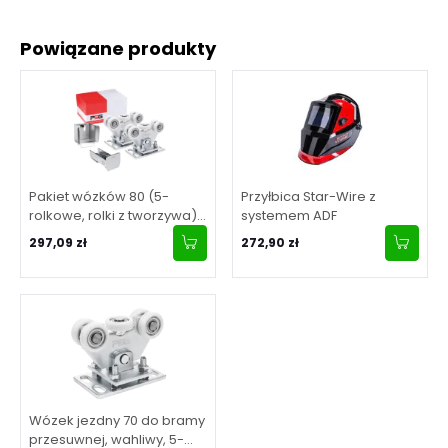
Powiązane produkty
Pakiet wózków 80 (5-
Przyłbica Star-Wire z
rolkowe, rolki z tworzywa)
systemem ADF
do bram przesuwnych z
297,09 zł
272,90 zł
akcesoriami
Wózek jezdny 70 do bramy
przesuwnej, wahliwy, 5-