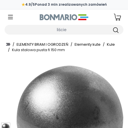
Przejdź do głównej zawartości strony
★
4.9/5
Ponad 3 mln zrealizowanych zamówień
Wpisz czego szukasz
/
ELEMENTY BRAM I OGRODZEŃ
/
Elementy kute
/
Kule
/
Kula stalowa pusta fi 150 mm