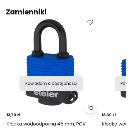
Zamienniki
Porównaj
Powiadom o dostępności
Powi
13,70 zł
18,30 zł
Kłódka wodoodporna 45 mm, PCV
Kłódka wodo