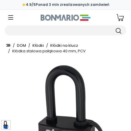
Przejdź do głównej zawartości strony
★
4.9/5
Ponad 3 mln zrealizowanych zamówień
Wpisz czego szukasz
/
DOM
/
Kłódki
/
Kłódki na klucz
/
Kłódka stalowa pałąkowa 40 mm, PCV