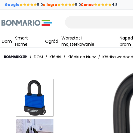
Przejdź do głównej zawartości strony
Google
5.0
allegro
5.0
Ceneo
4.8
Wpisz czego szukasz
Smart
Warsztat i
Napędy do
Dom
Ogród
Home
majsterkowanie
bram
/
DOM
/
Kłódki
/
Kłódki na klucz
/
Kłódka wodood