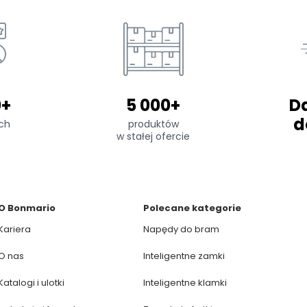
0+
5 000+
D
d
ch
produktów
w stałej ofercie
O Bonmario
Polecane kategorie
Kariera
Napędy do bram
O nas
Inteligentne zamki
Katalogi i ulotki
Inteligentne klamki