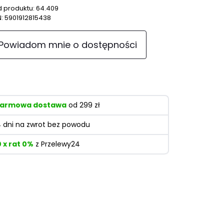
 produktu:
64.409
N:
5901912815438
Powiadom mnie o dostępności
armowa dostawa
od 299 zł
4 dni na zwrot bez powodu
0 x rat 0%
z Przelewy24