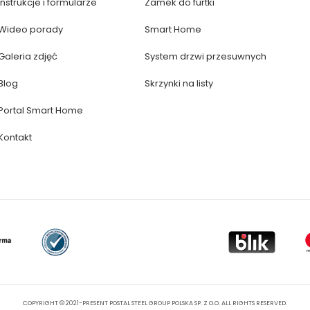
Instrukcje i formularze
Zamek do furtki
Wideo porady
Smart Home
Galeria zdjęć
System drzwi przesuwnych
Blog
Skrzynki na listy
Portal Smart Home
Kontakt
COPYRIGHT © 2021-PRESENT POSTAL STEEL GROUP POLSKA SP. Z O.O. ALL RIGHTS RESERVED.