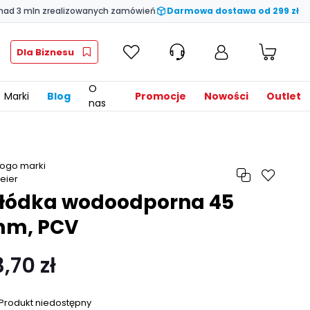
nad 3 mln zrealizowanych zamówień
Darmowa dostawa od 299 zł
Dla Biznesu
O
Marki
Blog
Promocje
Nowości
Outlet
nas
łódka wodoodporna 45
m, PCV
3,70 zł
Produkt niedostępny