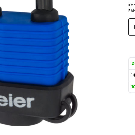
Kod
EA
D
1
1