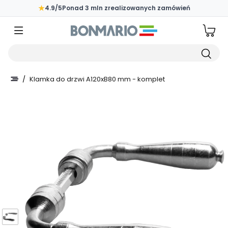
Przejdź do głównej zawartości strony
★
4.9/5
Ponad 3 mln zrealizowanych zamówień
Wpisz czego szukasz
/
Klamka do drzwi A120xB80 mm - komplet