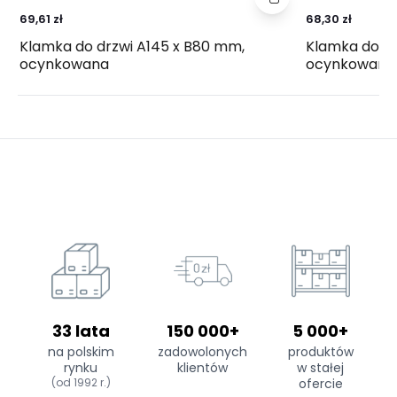
69,61 zł
68,30 zł
Klamka do drzwi A145 x B80 mm,
Klamka do dr
ocynkowana
ocynkowana
33 lata
150 000+
5 000+
na polskim
zadowolonych
produktów
rynku
klientów
w stałej
(od 1992 r.)
ofercie