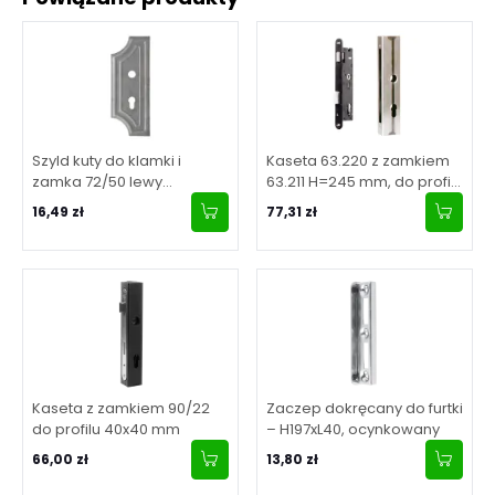
Szyld kuty do klamki i
Kaseta 63.220 z zamkiem
zamka 72/50 lewy
63.211 H=245 mm, do profilu
H272xL110x2,5 mm
50x30 mm
16,49 zł
77,31 zł
Kaseta z zamkiem 90/22
Zaczep dokręcany do furtki
do profilu 40x40 mm
– H197xL40, ocynkowany
66,00 zł
13,80 zł