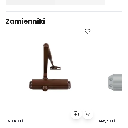
Zamienniki
Kup
Porównaj
158,69 zł
142,70 zł