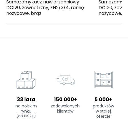
Samozamykacz nawierzchniowy
Samozamyka
DC120, zewnętrzny, EN2/3/4, ramię
DC120, zewnę
nożycowe, brąz
nożycowe, s
33 lata
150 000+
5 000+
na polskim
zadowolonych
produktów
rynku
klientów
w stałej
(od 1992 r.)
ofercie