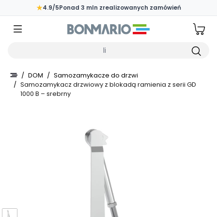
Przejdź do głównej zawartości strony
★
4.9/5
Ponad 3 mln zrealizowanych zamówień
Wpisz czego szukasz
/
DOM
/
Samozamykacze do drzwi
/
Samozamykacz drzwiowy z blokadą ramienia z serii GD
1000 B – srebrny