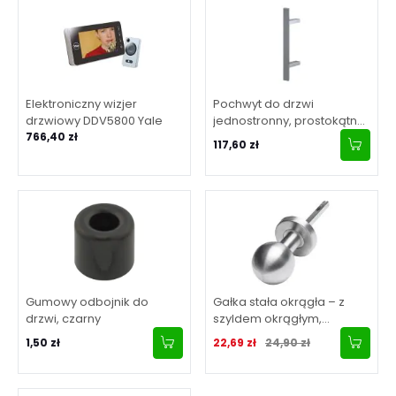
Elektroniczny wizjer
Pochwyt do drzwi
drzwiowy DDV5800 Yale
jednostronny, prostokątny,
766,40 zł
mocowanie 45° - 300 x
117,60 zł
500 mm (AISI304,
uniwersalny, satynowy)
Gumowy odbojnik do
Gałka stała okrągła – z
drzwi, czarny
szyldem okrągłym,
nierdzewna
Cena promocyjna
Normalna cena
1,50 zł
22,69 zł
24,90 zł