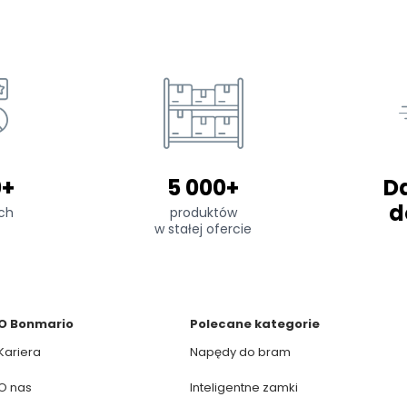
0+
5 000+
D
d
ch
produktów
w stałej ofercie
O Bonmario
Polecane kategorie
Kariera
Napędy do bram
O nas
Inteligentne zamki