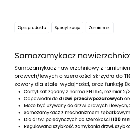
Opis produktu
Specyfikacja
Zamienniki
Samozamykacz nawierzchniowy
Samozamykacz nawierzchniowy z ramieniem
prawych/lewych o szerokości skrzydła do
1
zawory dla stałej wydajności, oraz funkcję 
Certyfikat zgodny z normą EN 1154, rozmiar 2/
Odpowiedni do
drzwi przeciwpożarowych
or
Może być używany do drzwi prawych i lewych
Samozamykacz z mechanizmem zębatkowy
Dla drzwi pojedynczych do szerokości
1100 m
Regulowana szybkość zamykania drzwi, szybko