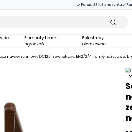
Ponad 33 lata na rynku
Po
Elementy bram i
Balustrady
ogrodzeń
nierdzewne
z nawierzchniowy DC120, zewnętrzny, EN2/3/4, ramię nożycowe, br
S
n
z
n