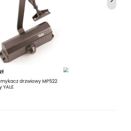
Kup
Porównaj
zł
mykacz drzwiowy MP522
y YALE