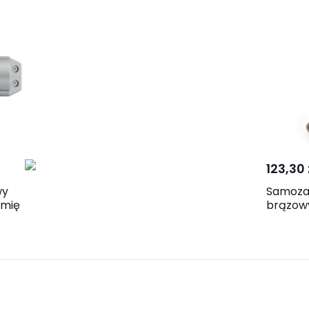
123,30 
wy
Samoza
amię
brązow