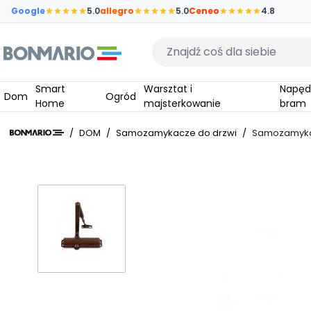
Przejdź do głównej zawartości strony
Google
5.0
allegro
5.0
Ceneo
4.8
Wpisz czego szukasz
Smart
Warsztat i
Napędy do
Dom
Ogród
Home
majsterkowanie
bram
/
DOM
/
Samozamykacze do drzwi
/
Samozamykac