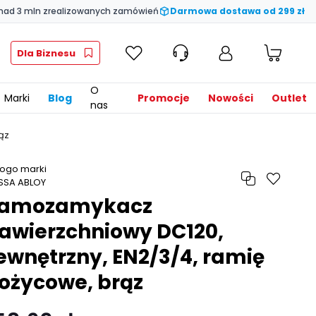
nad 3 mln zrealizowanych zamówień
Darmowa dostawa od 299 zł
Dla Biznesu
O
Marki
Blog
Promocje
Nowości
Outlet
nas
ąz
amozamykacz
awierzchniowy DC120,
ewnętrzny, EN2/3/4, ramię
ożycowe, brąz