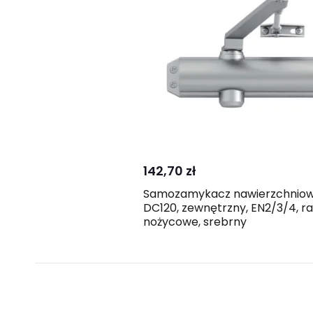
Kup
Porównaj
142,70 zł
Samozamykacz nawierzchnio
DC120, zewnętrzny, EN2/3/4, r
nożycowe, srebrny