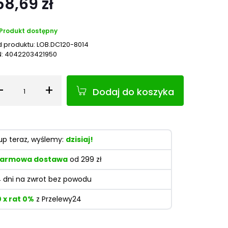
58,69 zł
Produkt dostępny
 produktu:
LOB.DC120-8014
N:
4042203421950
-
+
Dodaj do koszyka
Ilość
up teraz, wyślemy:
dzisiaj!
armowa dostawa
od 299 zł
4 dni na zwrot bez powodu
0 x rat 0%
z Przelewy24