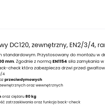
 DC120, zewnętrzny, EN2/3/4, ra
 standardowym. Przystosowany do montażu w drz
100 mm
. Zgodnie z normą
EN1154
siła zamykania w
Back-check która
zabezpiecza drzwi przed gwałto
3/4
az
przeciwdymowych
, zewnętrznych oraz wewnętrznych
m
m
oraz ciężaru
80 kg
ść zatrzaskiwania oraz funkcja back-check