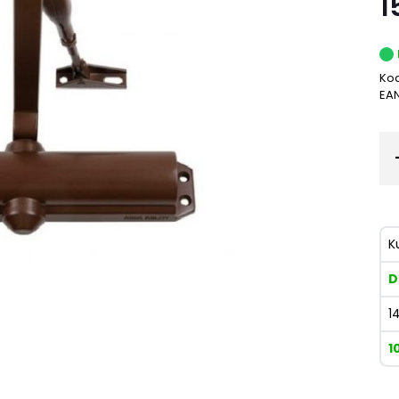
1
Kod
EA
K
D
1
1