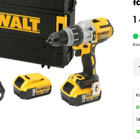
ł
1
Kod
K
D
1
1