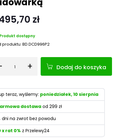
adowarką
 495,70 zł
Produkt dostępny
 produktu:
BD.DCD996P2
-
+
Dodaj do koszyka
Ilość
up teraz, wyślemy:
poniedziałek, 10 sierpnia
armowa dostawa
od 299 zł
4 dni na zwrot bez powodu
0 x rat 0%
z Przelewy24