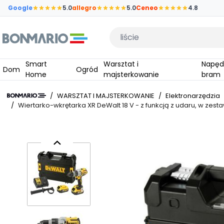
Przejdź do głównej zawartości strony
Google
5.0
allegro
5.0
Ceneo
4.8
Wpisz czego szukasz
Smart
Warsztat i
Napędy do
Dom
Ogród
Home
majsterkowanie
bram
/
WARSZTAT I MAJSTERKOWANIE
/
Elektronarzędzia
/
Wiertarko-wkrętarka XR DeWalt 18 V - z funkcją z udaru, w zes