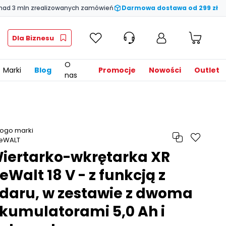
nad 3 mln zrealizowanych zamówień
Darmowa dostawa od 299 zł
Dla Biznesu
O
Marki
Blog
Promocje
Nowości
Outlet
nas
iertarko-wkrętarka XR
eWalt 18 V - z funkcją z
daru, w zestawie z dwoma
kumulatorami 5,0 Ah i