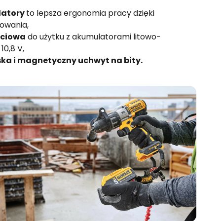
latory
to lepsza ergonomia pracy dzięki
owania,
ęciowa
do użytku z akumulatorami litowo-
10,8 V,
ka i magnetyczny uchwyt na bity.