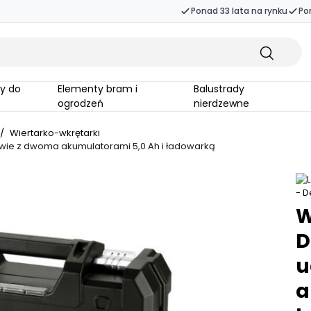
Ponad 33 lata na rynku
Po
Elementy bram i
Balustrady
ogrodzeń
nierdzewne
/
Wiertarko-wkrętarki
tawie z dwoma akumulatorami 5,0 Ah i ładowarką
W
D
u
a