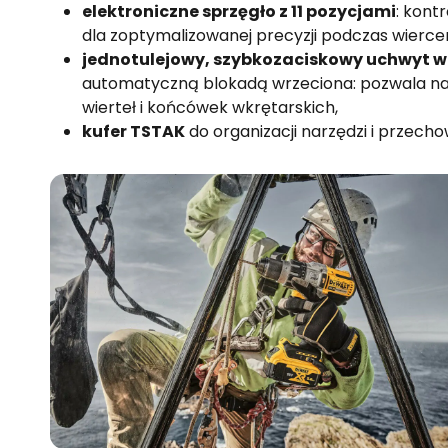
elektroniczne sprzęgło z 11 pozycjami
: kon
dla zoptymalizowanej precyzji podczas wiercen
jednotulejowy, szybkozaciskowy uchwyt wi
automatyczną blokadą wrzeciona: pozwala na
wierteł i końcówek wkrętarskich,
kufer TSTAK
do organizacji narzędzi i przech