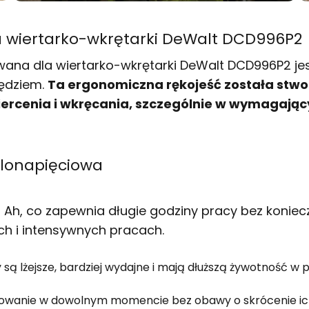
a wiertarko-wkrętarki DeWalt DCD996P2
wana dla wiertarko-wkrętarki DeWalt DCD996P2 j
zędziem.
Ta ergonomiczna rękojeść została stwor
iercenia i wkręcania, szczególnie w wymagają
elonapięciowa
 Ah, co zapewnia długie godziny pracy bez koniec
ch i intensywnych pracach.
 są lżejsze, bardziej wydajne i mają dłuższą żywotność w
adowanie w dowolnym momencie bez obawy o skrócenie ic