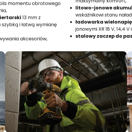
maksymalny komfort,
trola momentu obrotowego
litowo-jonowe akumu
ia,
wskaźnikowi stanu naład
ertarski
13 mm z
ładowarka wielonapi
 szybką i łatwą wymianę
jonowymi XR 18 V, 14,4 V i 
stalowy zaczep do pas
owywania akcesoriów,