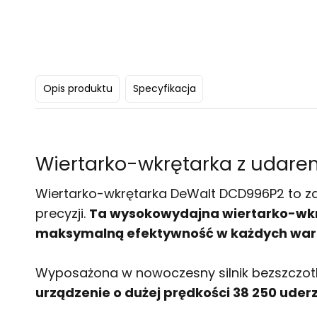
Opis produktu
Specyfikacja
Wiertarko-wkrętarka z udarem
Wiertarko-wkrętarka DeWalt DCD996P2 to za
precyzji.
Ta wysokowydajna wiertarko-wkrę
maksymalną efektywność w każdych war
Wyposażona w nowoczesny silnik bezszczotko
urządzenie o dużej prędkości 38 250 uder