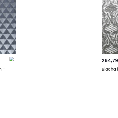
Skon
j
się 
264,79
m –
Blacha 