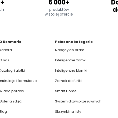
0+
5 000+
D
d
ch
produktów
w stałej ofercie
O Bonmario
Polecane kategorie
Kariera
Napędy do bram
O nas
Inteligentne zamki
Katalogi i ulotki
Inteligentne klamki
Instrukcje i formularze
Zamek do furtki
Wideo porady
Smart Home
Galeria zdjęć
System drzwi przesuwnych
Blog
Skrzynki na listy