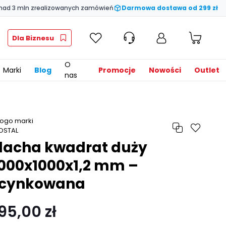
nad 3 mln zrealizowanych zamówień
Darmowa dostawa od 299 zł
Dla Biznesu
O
Marki
Blog
Promocje
Nowości
Outlet
nas
lacha kwadrat duży
000x1000x1,2 mm –
cynkowana
95,00 zł