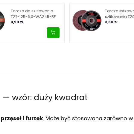
Tarcza do szlifowania
Tarcza listkow
T27-125-6,0-WA24R-BF
szlifowania T29
3,90 zł
granulacja 40
3,80 zł
— wzór: duży kwadrat
przęseł i furtek
. Może być stosowana zarówno w 