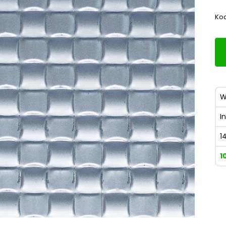
Kod
W
I
1
1