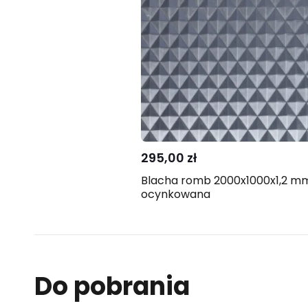
Skontaktuj
Porówna
się z nami
295,00 zł
Blacha romb 2000x1000x1,2 m
ocynkowana
Do pobrania