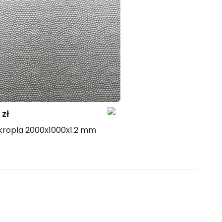
taktuj
Porównaj
z nami
 zł
kropla 2000x1000x1.2 mm