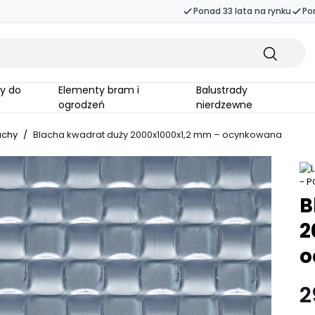
Ponad 33 lata na rynku
Po
Elementy bram i
Balustrady
ogrodzeń
nierdzewne
achy
/
Blacha kwadrat duży 2000x1000x1,2 mm – ocynkowana
B
2
o
2