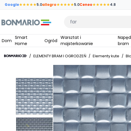
Przejdź do głównej zawartości strony
Google
5.0
allegro
5.0
Ceneo
4.8
Wpisz czego szukasz
Smart
Warsztat i
Napędy do
Dom
Ogród
Home
majsterkowanie
bram
/
ELEMENTY BRAM I OGRODZEŃ
/
Elementy kute
/
Bl