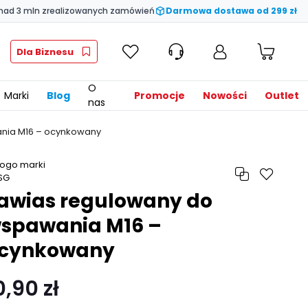
nad 3 mln zrealizowanych zamówień
Darmowa dostawa od 299 zł
Dla Biznesu
O
Marki
Blog
Promocje
Nowości
Outlet
nas
nia M16 – ocynkowany
awias regulowany do
spawania M16 –
cynkowany
0,90 zł