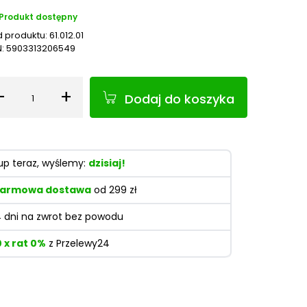
Produkt dostępny
 produktu:
61.012.01
N:
5903313206549
-
+
Dodaj do koszyka
Ilość
up teraz, wyślemy:
dzisiaj!
armowa dostawa
od 299 zł
4 dni na zwrot bez powodu
0 x rat 0%
z Przelewy24