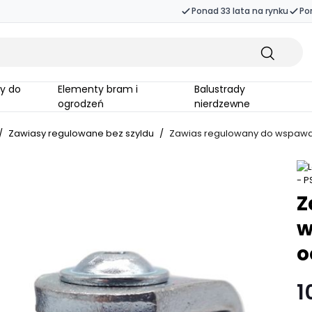
Ponad 33 lata na rynku
Po
Elementy bram i
Balustrady
ogrodzeń
nierdzewne
/
Zawiasy regulowane bez szyldu
/
Zawias regulowany do wspawa
Z
w
o
1