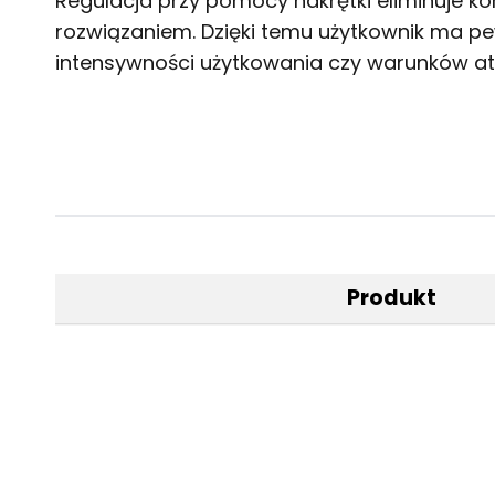
Regulacja przy pomocy nakrętki eliminuje k
rozwiązaniem. Dzięki temu użytkownik ma pew
intensywności użytkowania czy warunków a
Produkt
Materiał
Zabezpieczenie antykoroz
Gwint
Szerokość ucha