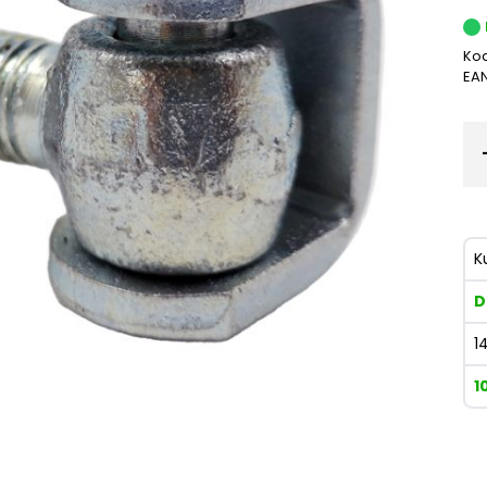
Kod
EA
K
D
1
1