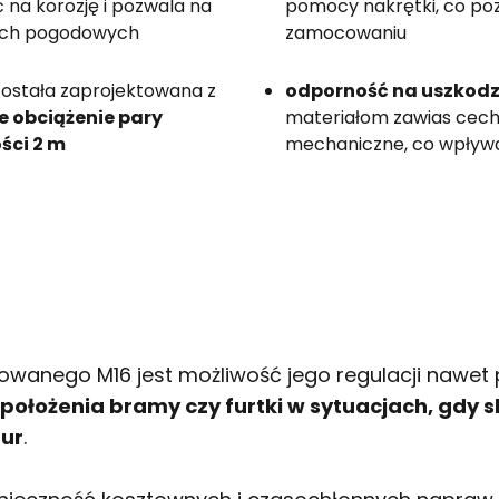
 na korozję i pozwala na
pomocy nakrętki, co poz
kach pogodowych
zamocowaniu
 została zaprojektowana z
odporność na uszkod
 obciążenie pary
materiałom zawias cechu
ści 2 m
mechaniczne, co wpływa
lowanego M16 jest możliwość jego regulacji naw
położenia bramy czy furtki w sytuacjach, gdy s
tur
.