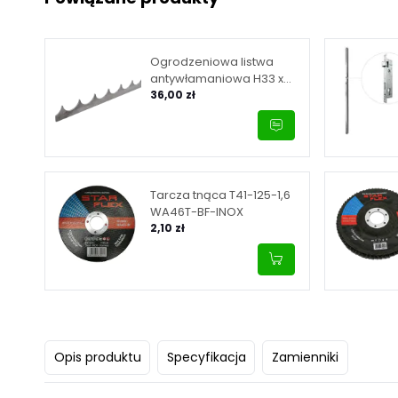
Ogrodzeniowa listwa
antywłamaniowa H33 x
L2000 x 3 mm
36,00 zł
Tarcza tnąca T41-125-1,6
WA46T-BF-INOX
2,10 zł
Opis produktu
Specyfikacja
Zamienniki