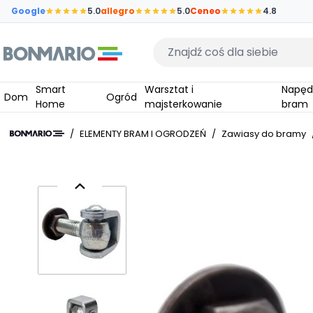
Przejdź do głównej zawartości strony
Google
5.0
allegro
5.0
Ceneo
4.8
Wpisz czego szukasz
Smart
Warsztat i
Napędy do
Dom
Ogród
Home
majsterkowanie
bram
/
ELEMENTY BRAM I OGRODZEŃ
/
Zawiasy do bramy