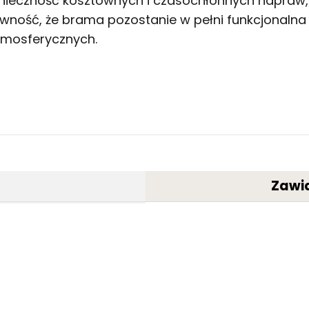
onieczność kosztownych i czasochłonnych napraw,
ność, że brama pozostanie w pełni funkcjonalna pr
tmosferycznych.
Zawi
yjne