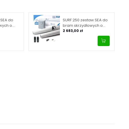
 SEA do
SURF 250 zestaw SEA do
wych o
bram skrzydłowych o
ługości
maksymalnej długości
2 683,00 zł
skrzydła 2.5 m