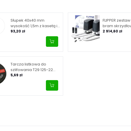
Słupek 40x40 mm
FLIPPER zestaw
wysokość 1,5m z kasetą i
bram skrzydło
zamkiem 90/20
93,20 zł
maksymalnej d
2 914,60 zł
skrzydła 2 m
Tarcza listkowa do
szlifowania T29 125-22
granulacja 40, INOX
5,69 zł